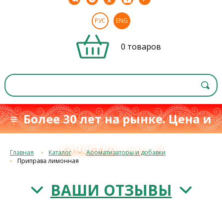
РУС
ENG
0 товаров
≡ Более 30 лет на рынке. Цена и
качество
≡
с 1993 г.
Главная
Каталог
Ароматизаторы и добавки
Приправа лимонная
ВАШИ ОТЗЫВЫ