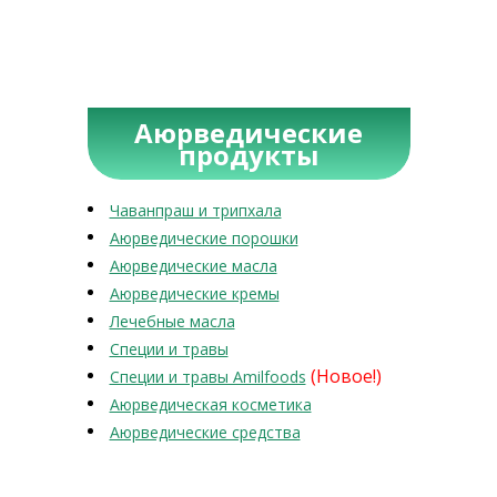
Аюрведические
продукты
Чаванпраш и трипхала
Аюрведические порошки
Аюрведические масла
Аюрведические кремы
Лечебные масла
Специи и травы
(Новое!)
Специи и травы Amilfoods
Аюрведическая косметика
Аюрведические средства