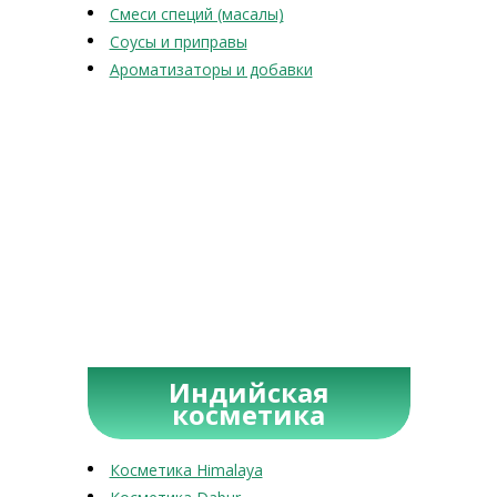
Смеси специй (масалы)
Соусы и приправы
Ароматизаторы и добавки
Индийская
косметика
Косметика Himalaya