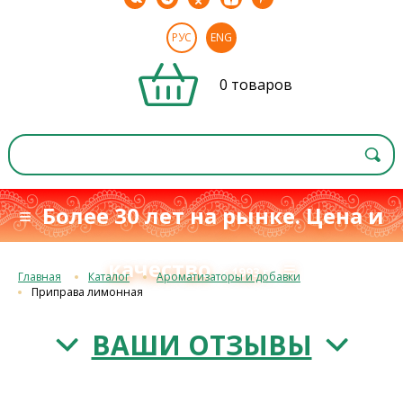
РУС
ENG
0 товаров
≡ Более 30 лет на рынке. Цена и
качество
≡
с 1993 г.
Главная
Каталог
Ароматизаторы и добавки
Приправа лимонная
ВАШИ ОТЗЫВЫ