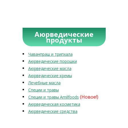
Аюрведические
продукты
Чаванпраш и трипхала
Аюрведические порошки
Аюрведические масла
Аюрведические кремы
Лечебные масла
Специи и травы
(Новое!)
Специи и травы Amilfoods
Аюрведическая косметика
Аюрведические средства