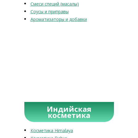
Смеси специй (масалы)
Соусы и приправы
Ароматизаторы и добавки
Индийская
косметика
Косметика Himalaya