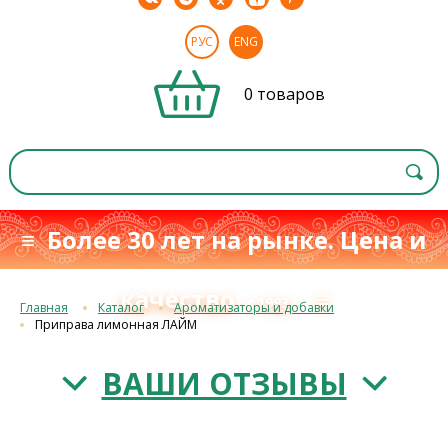
РУС
ENG
0 товаров
≡ Более 30 лет на рынке. Цена и
качество
≡
с 1993 г.
Главная
Каталог
Ароматизаторы и добавки
Приправа лимонная ЛАЙМ
ВАШИ ОТЗЫВЫ