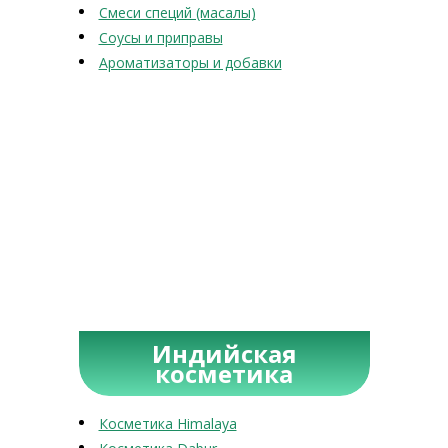
Смеси специй (масалы)
Соусы и приправы
Ароматизаторы и добавки
Индийская
косметика
Косметика Himalaya