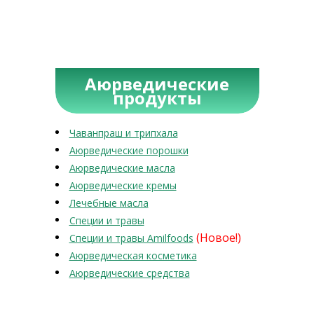
Аюрведические
продукты
Чаванпраш и трипхала
Аюрведические порошки
Аюрведические масла
Аюрведические кремы
Лечебные масла
Специи и травы
(Новое!)
Специи и травы Amilfoods
Аюрведическая косметика
Аюрведические средства