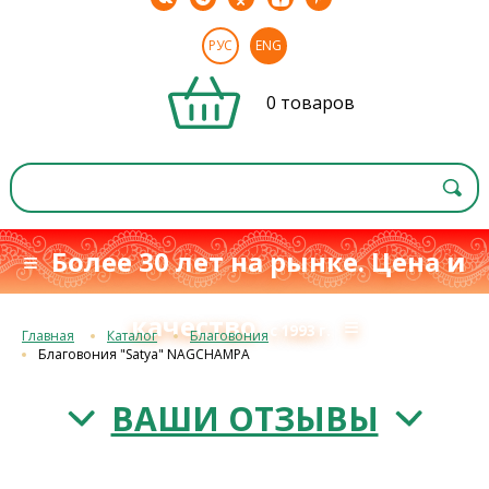
РУС
ENG
0 товаров
≡ Более 30 лет на рынке. Цена и
качество
≡
с 1993 г.
Главная
Каталог
Благовония
Благовония "Satya" NAGCHAMPA
ВАШИ ОТЗЫВЫ