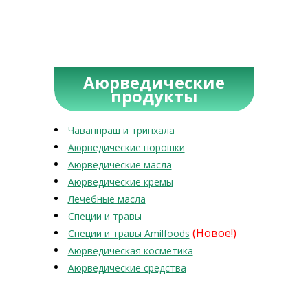
Аюрведические
продукты
Чаванпраш и трипхала
Аюрведические порошки
Аюрведические масла
Аюрведические кремы
Лечебные масла
Специи и травы
(Новое!)
Специи и травы Amilfoods
Аюрведическая косметика
Аюрведические средства