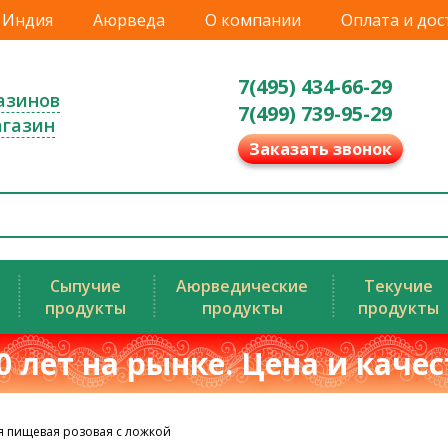
Индия
Аюрведа
О компании
Оплата и дос
7(495) 434-66-29
азинов
7(499) 739-95-29
агазин
Заказать звонок
Сыпучие
Аюрведические
Текучие
продукты
продукты
продукты
0 лет на рынке. Цена и каче
я пищевая розовая с ложкой