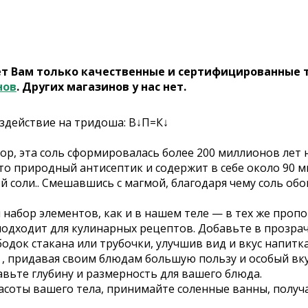
ет Вам только качественные и сертифицированные 
нов
. Других магазинов у нас нет.
оздействие на тридоша: В↓П=К↓
ор, эта соль сформировалась более 200 миллионов лет 
это природный антисептик и содержит в себе около 90
 соли.. Смешавшись с магмой, благодаря чему соль об
набор элементов, как и в нашем теле — в тех же пропор
одходит для кулинарных рецептов. Добавьте в прозрачн
бодок стакана или трубочки, улучшив вид и вкус напит
 , придавая своим блюдам большую пользу и особый вку
авьте глубину и размерность для вашего блюда.
асоты вашего тела, принимайте соленные ванны, получ