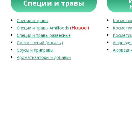
Специи и травы
Специи и травы
Косметик
(Новое!)
Специи и травы Amilfoods
Косметик
Специи и травы развесные
Косметик
Смеси специй (масалы)
Аюрведич
Соусы и приправы
Аюрведич
Ароматизаторы и добавки