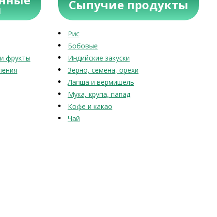
Сыпучие продукты
ы
Рис
Бобовые
и фрукты
Индийские закуски
ления
Зерно, семена, орехи
Лапша и вермишель
Мука, крупа, папад
Кофе и какао
Чай