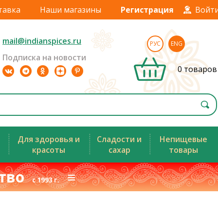
тавка
Наши магазины
Регистрация
Войт
mail@indianspices.ru
РУС
ENG
Подписка на новости
0 товаров
Для здоровья и
Сладости и
Непищевые
красоты
сахар
товары
ство
≡
с 1993 г.