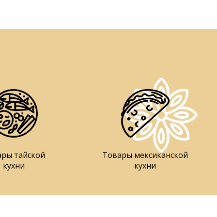
ары тайской
Товары мексиканской
кухни
кухни