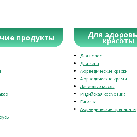
Для здоровь
учие продукты
красоты
Для волос
Для лица
ы
Аюрведические краски
Аюрведические кремы
Лечебные масла
акао
Индийская косметика
Гигиена
Аюрведические препараты
оусы