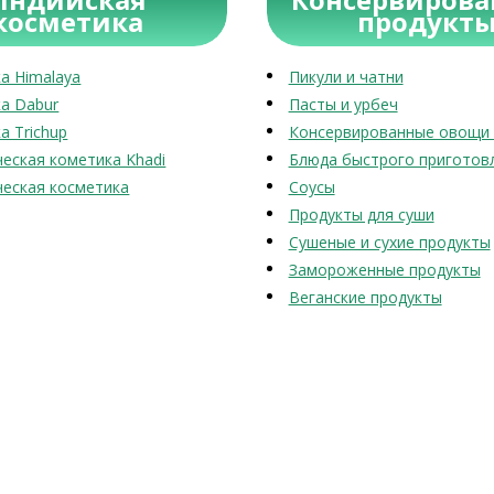
косметика
продукт
а Himalaya
Пикули и чатни
а Dabur
Пасты и урбеч
а Trichup
Консервированные овощи 
еская кометика Khadi
Блюда быстрого приготов
еская косметика
Соусы
Продукты для суши
Сушеные и сухие продукты
Замороженные продукты
Веганские продукты