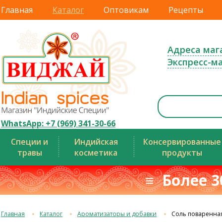
Главная
Каталог
Оптовикам
Рецепты
Адреса маг
Экспресс-м
WhatsApp: +7 (969) 341-30-66
Специи и
Индийская
Консервированные
травы
косметика
продукты
≡ Более 3
Главная
Каталог
Ароматизаторы и добавки
Соль поваренна