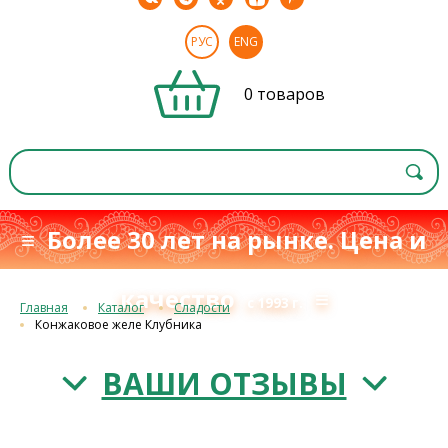
РУС
ENG
0 товаров
≡ Более 30 лет на рынке. Цена и
качество
≡
с 1993 г.
Главная
Каталог
Сладости
Конжаковое желе Клубника
ВАШИ ОТЗЫВЫ