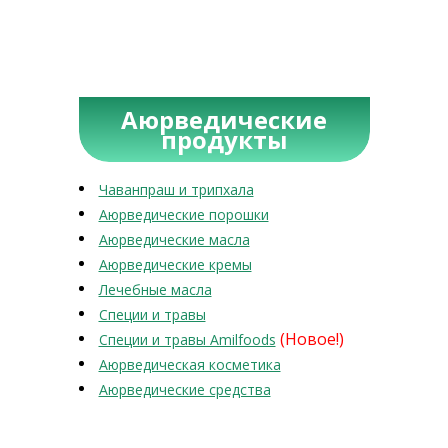
Аюрведические
продукты
Чаванпраш и трипхала
Аюрведические порошки
Аюрведические масла
Аюрведические кремы
Лечебные масла
Специи и травы
(Новое!)
Специи и травы Amilfoods
Аюрведическая косметика
Аюрведические средства