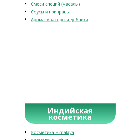
Смеси специй (масалы)
Соусы и приправы
Ароматизаторы и добавки
Индийская
косметика
Косметика Himalaya