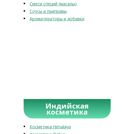
Смеси специй (масалы)
Соусы и приправы
Ароматизаторы и добавки
Индийская
косметика
Косметика Himalaya