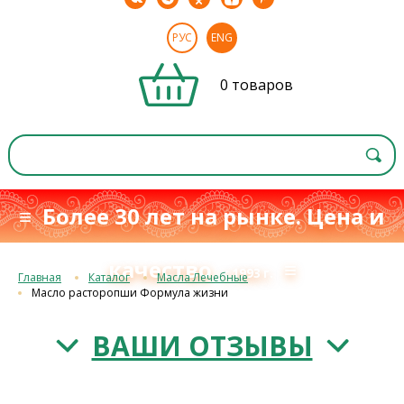
РУС
ENG
0 товаров
≡ Более 30 лет на рынке. Цена и
качество
≡
с 1993 г.
Главная
Каталог
Масла Лечебные
Масло расторопши Формула жизни
ВАШИ ОТЗЫВЫ