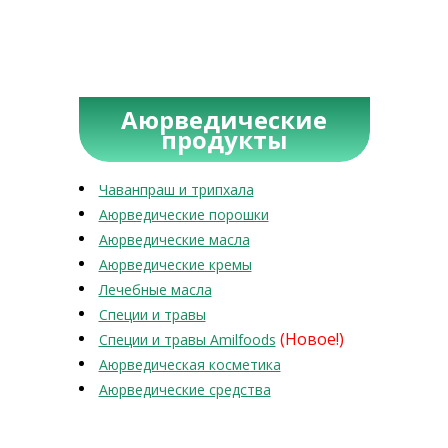
Аюрведические
продукты
Чаванпраш и трипхала
Аюрведические порошки
Аюрведические масла
Аюрведические кремы
Лечебные масла
Специи и травы
(Новое!)
Специи и травы Amilfoods
Аюрведическая косметика
Аюрведические средства