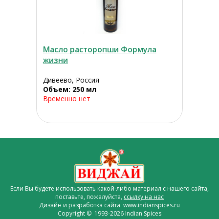
Масло расторопши Формула
жизни
Дивеево, Россия
Объем: 250 мл
Временно нет
Если Вы будете использовать какой-либо материал с нашего сайта,
поставьте, пожалуйста,
ссылку на нас
Дизайн и разработка сайта www.indianspices.ru
Copyright © 1993-2026 Indian Spices