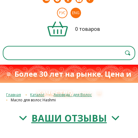
РУС
ENG
0 товаров
≡ Более 30 лет на рынке. Цена и
качество
≡
с 1993 г.
Главная
Каталог
Аюрведа - для Волос
Масло для волос Hashmi
ВАШИ ОТЗЫВЫ