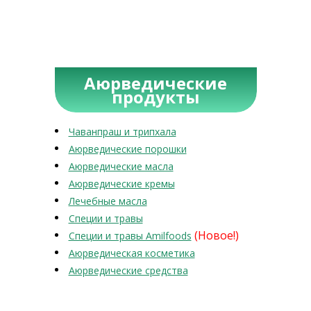
Аюрведические
продукты
Чаванпраш и трипхала
Аюрведические порошки
Аюрведические масла
Аюрведические кремы
Лечебные масла
Специи и травы
(Новое!)
Специи и травы Amilfoods
Аюрведическая косметика
Аюрведические средства