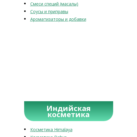
Смеси специй (масалы)
Соусы и приправы
Ароматизаторы и добавки
Индийская
косметика
Косметика Himalaya