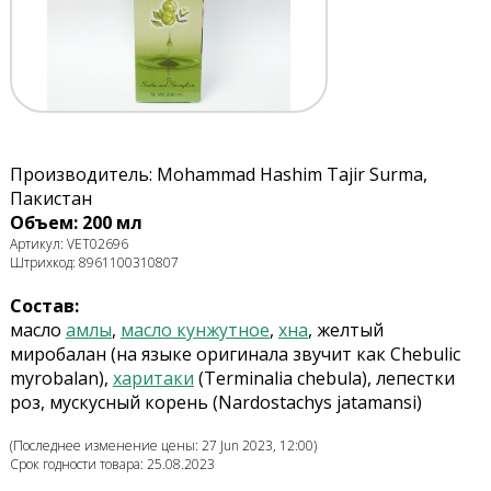
Производитель: Mohammad Hashim Tajir Surma,
Пакистан
Объем: 200 мл
Артикул: VET02696
Штрихкод: 8961100310807
Состав:
масло
амлы
,
масло кунжутное
,
хна
, желтый
миробалан (на языке оригинала звучит как Сhebulic
myrobalan),
харитаки
(Terminalia chebula), лепестки
роз, мускусный корень (Nardostachys jatamansi)
(Последнее изменение цены: 27 Jun 2023, 12:00)
Срок годности товара: 25.08.2023