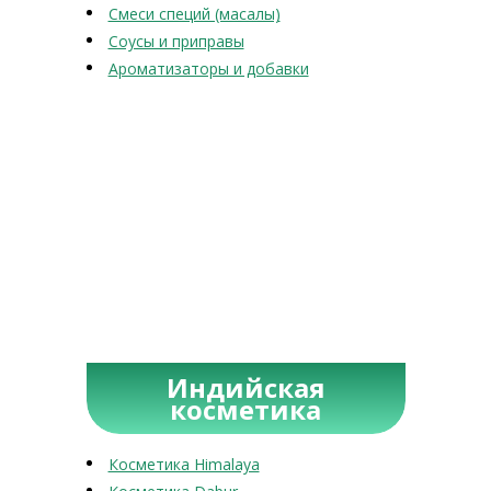
Смеси специй (масалы)
Соусы и приправы
Ароматизаторы и добавки
Индийская
косметика
Косметика Himalaya