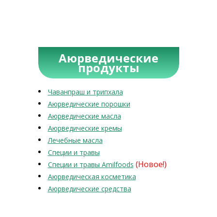
Аюрведические
продукты
Чаванпраш и трипхала
Аюрведические порошки
Аюрведические масла
Аюрведические кремы
Лечебные масла
Специи и травы
(Новое!)
Специи и травы Amilfoods
Аюрведическая косметика
Аюрведические средства