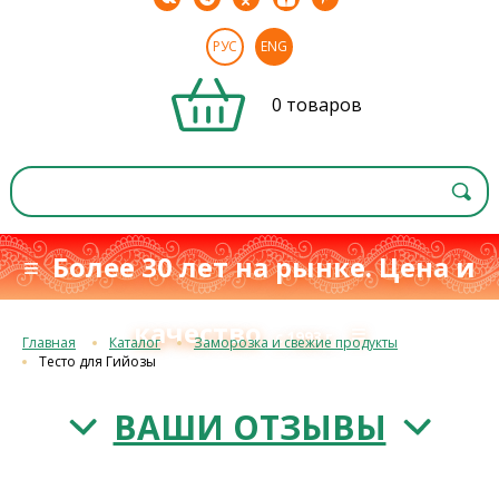
РУС
ENG
0 товаров
≡ Более 30 лет на рынке. Цена и
качество
≡
с 1993 г.
Главная
Каталог
Заморозка и свежие продукты
Тесто для Гийозы
ВАШИ ОТЗЫВЫ