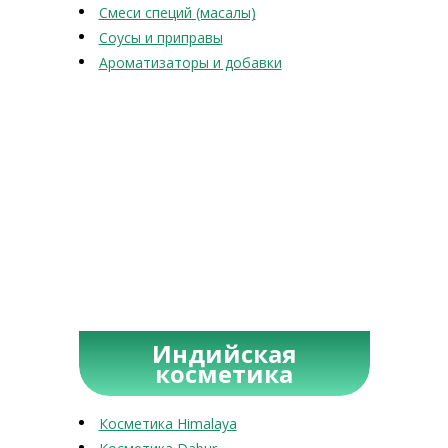
Смеси специй (масалы)
Соусы и приправы
Ароматизаторы и добавки
Индийская
косметика
Косметика Himalaya