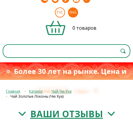
РУС
ENG
0 товаров
≡ Более 30 лет на рынке. Цена и
качество
≡
с 1993 г.
Главная
Каталог
Чай Чю Хуа
Чай Золотые Локоны (Чю Хуа)
ВАШИ ОТЗЫВЫ