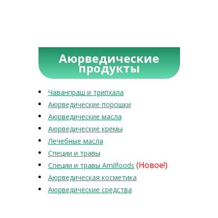
Аюрведические
продукты
Чаванпраш и трипхала
Аюрведические порошки
Аюрведические масла
Аюрведические кремы
Лечебные масла
Специи и травы
(Новое!)
Специи и травы Amilfoods
Аюрведическая косметика
Аюрведические средства