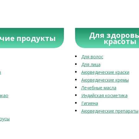
Для здоровь
учие продукты
красоты
Для волос
Для лица
ы
Аюрведические краски
Аюрведические кремы
Лечебные масла
акао
Индийская косметика
Гигиена
Аюрведические препараты
оусы