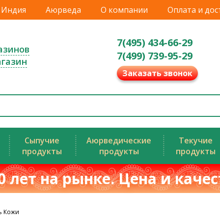
Индия
Аюрведа
О компании
Оплата и дос
7(495) 434-66-29
азинов
7(499) 739-95-29
агазин
Заказать звонок
Сыпучие
Аюрведические
Текучие
продукты
продукты
продукты
0 лет на рынке. Цена и каче
ь Кожи