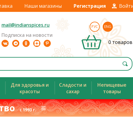
тавка
Наши магазины
Регистрация
Войт
mail@indianspices.ru
РУС
ENG
Подписка на новости
0 товаров
Для здоровья и
Сладости и
Непищевые
красоты
сахар
товары
ство
≡
с 1993 г.