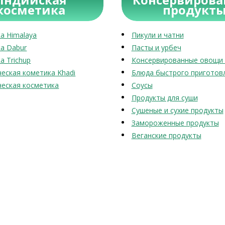
косметика
продукт
а Himalaya
Пикули и чатни
а Dabur
Пасты и урбеч
а Trichup
Консервированные овощи 
еская кометика Khadi
Блюда быстрого приготов
еская косметика
Соусы
Продукты для суши
Сушеные и сухие продукты
Замороженные продукты
Веганские продукты