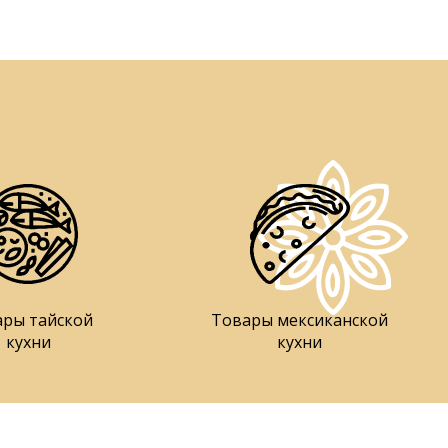
ары тайской
Товары мексиканской
кухни
кухни