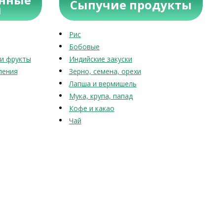
Сыпучие продукты
ы
Рис
Бобовые
и фрукты
Индийские закуски
ления
Зерно, семена, орехи
Лапша и вермишель
Мука, крупа, папад
Кофе и какао
Чай