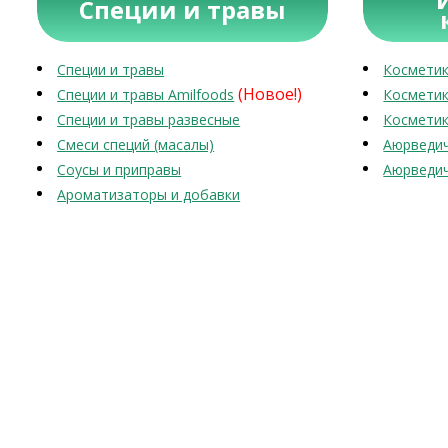
Специи и травы
Специи и травы
Косметик
(Новое!)
Специи и травы Amilfoods
Косметик
Специи и травы развесные
Косметик
Смеси специй (масалы)
Аюрведич
Соусы и приправы
Аюрведич
Ароматизаторы и добавки