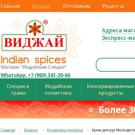
Главная
Каталог
Оптовикам
Рецепты
Адреса маг
Экспресс-м
WhatsApp: +7 (969) 341-30-66
Специи и
Индийская
Консервированные
травы
косметика
продукты
≡ Более 3
Главная
Каталог
Косметика Himalaya
Крем для рук Молодост