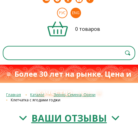
РУС
ENG
0 товаров
≡ Более 30 лет на рынке. Цена и
качество
≡
с 1993 г.
Главная
Каталог
Зерно, Семена, Орехи
Клетчатка с ягодами годжи
ВАШИ ОТЗЫВЫ