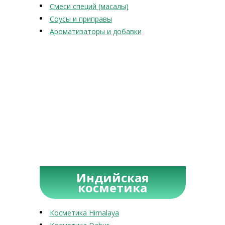
Смеси специй (масалы)
Соусы и приправы
Ароматизаторы и добавки
Индийская
косметика
Косметика Himalaya