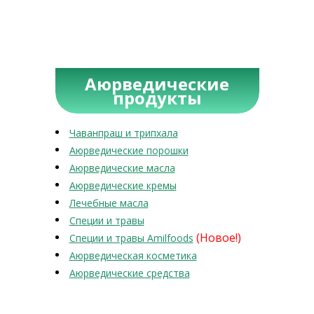
Аюрведические
продукты
Чаванпраш и трипхала
Аюрведические порошки
Аюрведические масла
Аюрведические кремы
Лечебные масла
Специи и травы
(Новое!)
Специи и травы Amilfoods
Аюрведическая косметика
Аюрведические средства