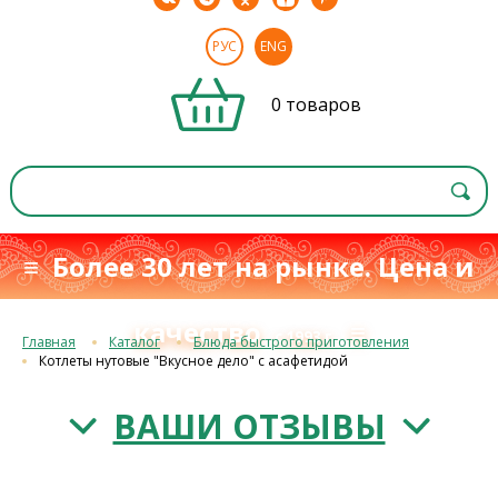
РУС
ENG
0 товаров
≡ Более 30 лет на рынке. Цена и
качество
≡
с 1993 г.
Главная
Каталог
Блюда быстрого приготовления
Котлеты нутовые "Вкусное дело" с асафетидой
ВАШИ ОТЗЫВЫ