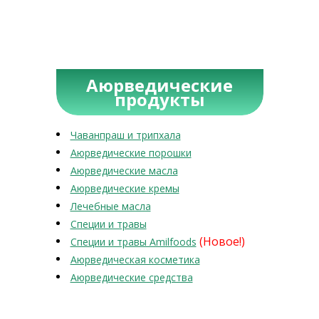
Аюрведические
продукты
Чаванпраш и трипхала
Аюрведические порошки
Аюрведические масла
Аюрведические кремы
Лечебные масла
Специи и травы
(Новое!)
Специи и травы Amilfoods
Аюрведическая косметика
Аюрведические средства