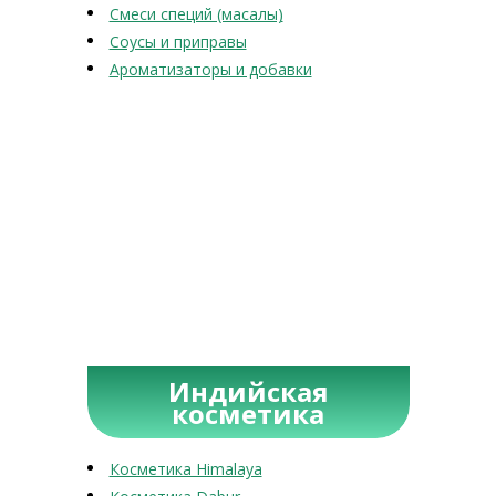
Смеси специй (масалы)
Соусы и приправы
Ароматизаторы и добавки
Индийская
косметика
Косметика Himalaya