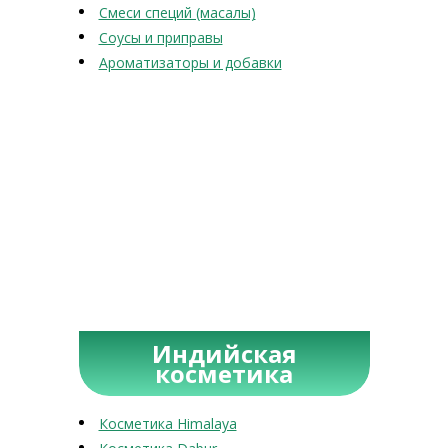
Смеси специй (масалы)
Соусы и приправы
Ароматизаторы и добавки
Индийская
косметика
Косметика Himalaya