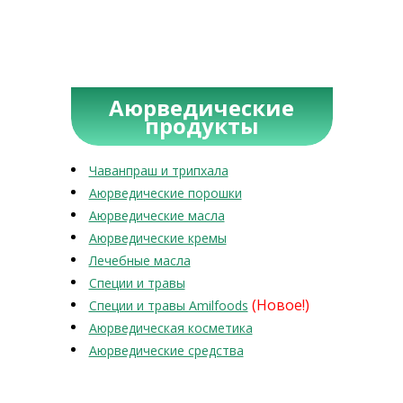
Аюрведические
продукты
Чаванпраш и трипхала
Аюрведические порошки
Аюрведические масла
Аюрведические кремы
Лечебные масла
Специи и травы
(Новое!)
Специи и травы Amilfoods
Аюрведическая косметика
Аюрведические средства