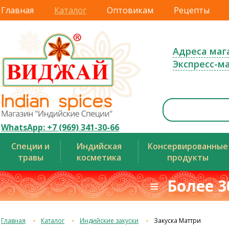
Главная
Каталог
Оптовикам
Рецепты
Адреса маг
Экспресс-м
WhatsApp: +7 (969) 341-30-66
Специи и
Индийская
Консервированные
травы
косметика
продукты
≡ Более 3
Главная
Каталог
Индийские закуски
Закуска Маттри