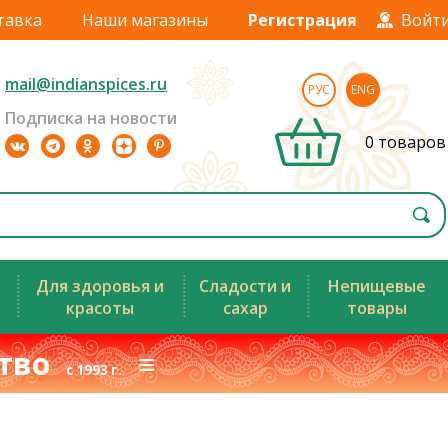
тавка
Наши магазины
Регистрация
Войт
mail@indianspices.ru
РУС
ENG
Подписка на новости
0 товаров
Для здоровья и
Сладости и
Непищевые
красоты
сахар
товары
ство
≡
с 1993 г.