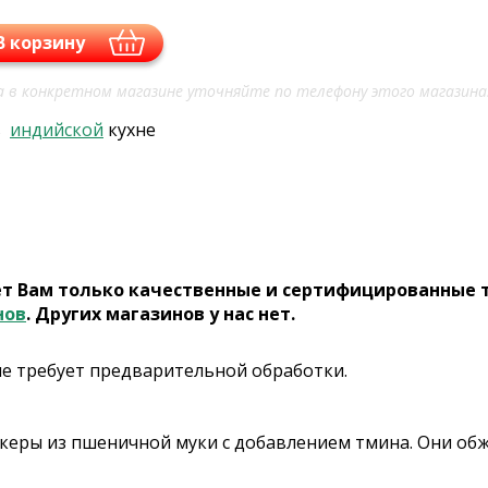
В корзину
 в конкретном магазине уточняйте по телефону этого магазина
в
индийской
кухне
ет Вам только качественные и сертифицированные 
нов
. Других магазинов у нас нет.
не требует предварительной обработки.
керы из пшеничной муки с добавлением тмина. Они об