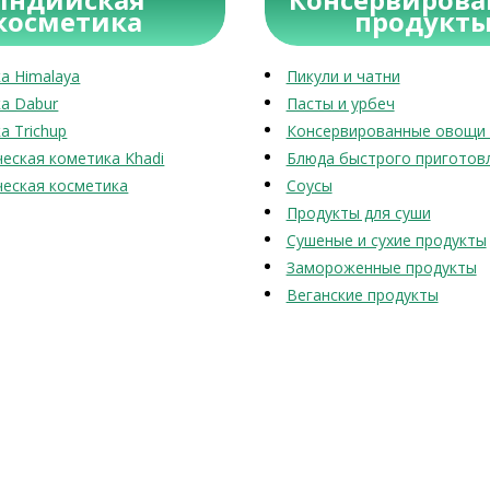
косметика
продукт
а Himalaya
Пикули и чатни
а Dabur
Пасты и урбеч
а Trichup
Консервированные овощи 
еская кометика Khadi
Блюда быстрого приготов
еская косметика
Соусы
Продукты для суши
Сушеные и сухие продукты
Замороженные продукты
Веганские продукты