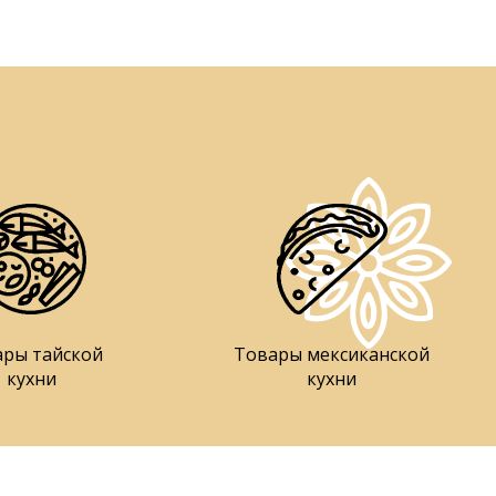
ары тайской
Товары мексиканской
кухни
кухни