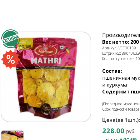
Производитель
Вес нетто: 200 
Артикул: VET00139
Штрихкод: 89040632
Кол-во в упаковке: 10
Состав:
пшеничная мук
и куркума
Содержит пш
(Последнее изменени
Срок годности товара
Цена(за 1шт.):
228.00
руб.
в т.ч. НДС 5%