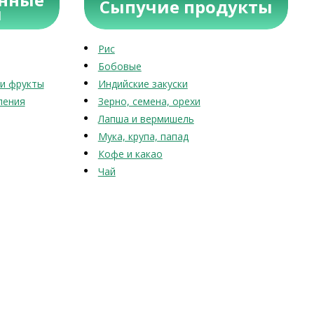
Сыпучие продукты
ы
Рис
Бобовые
и фрукты
Индийские закуски
ления
Зерно, семена, орехи
Лапша и вермишель
Мука, крупа, папад
Кофе и какао
Чай