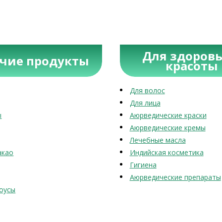
Для здоровь
учие продукты
красоты
Для волос
Для лица
ы
Аюрведические краски
Аюрведические кремы
Лечебные масла
акао
Индийская косметика
Гигиена
Аюрведические препараты
оусы