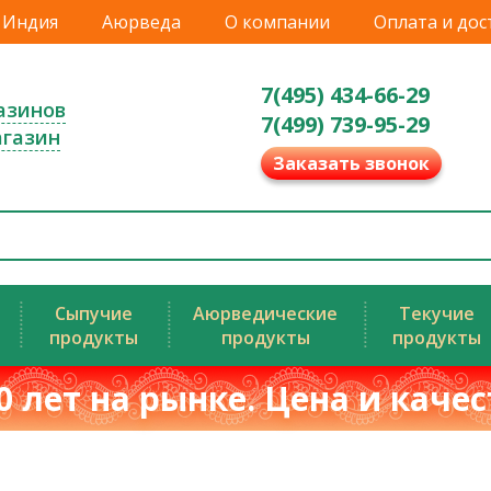
Индия
Аюрведа
О компании
Оплата и дос
7(495) 434-66-29
азинов
7(499) 739-95-29
агазин
Заказать звонок
Сыпучие
Аюрведические
Текучие
продукты
продукты
продукты
0 лет на рынке. Цена и каче