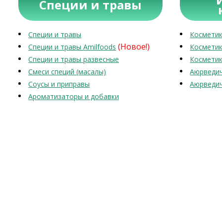
Специи и травы
Специи и травы
Косметик
(Новое!)
Специи и травы Amilfoods
Косметик
Специи и травы развесные
Косметик
Смеси специй (масалы)
Аюрведич
Соусы и приправы
Аюрведич
Ароматизаторы и добавки