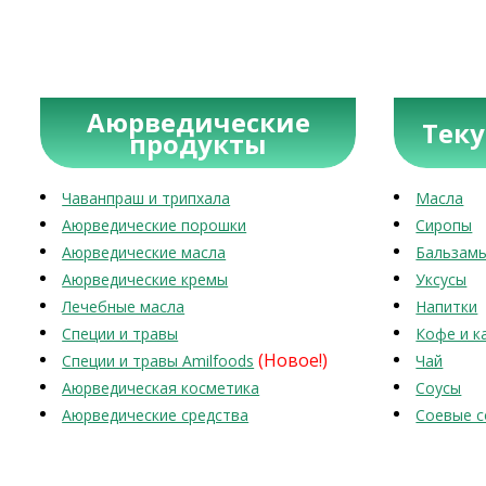
Аюрведические
Тек
продукты
Чаванпраш и трипхала
Масла
Аюрведические порошки
Сиропы
Аюрведические масла
Бальзам
Аюрведические кремы
Уксусы
Лечебные масла
Напитки
Специи и травы
Кофе и к
(Новое!)
Специи и травы Amilfoods
Чай
Аюрведическая косметика
Соусы
Аюрведические средства
Соевые с