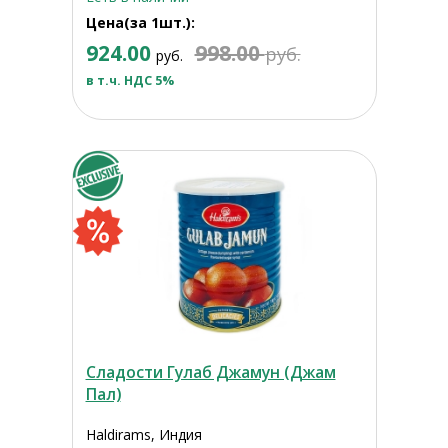
Цена(за 1шт.):
924.00
998.00
руб.
руб.
в т.ч. НДС 5%
Сладости Гулаб Джамун (Джам
Пал)
Haldirams, Индия