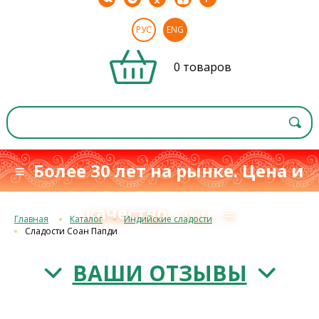
РУС
ENG
0 товаров
≡ Более 30 лет на рынке. Цена и
качество
≡
с 1993 г.
Главная
Каталог
Индийские сладости
Сладости Соан Папди
ВАШИ ОТЗЫВЫ