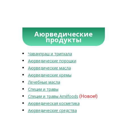
Аюрведические
продукты
Чаванпраш и трипхала
Аюрведические порошки
Аюрведические масла
Аюрведические кремы
Лечебные масла
Специи и травы
(Новое!)
Специи и травы Amilfoods
Аюрведическая косметика
Аюрведические средства