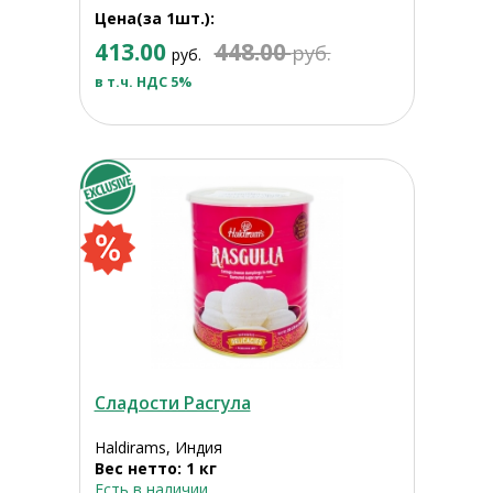
Цена(за 1шт.):
413.00
448.00
руб.
руб.
в т.ч. НДС 5%
Сладости Расгула
Haldirams, Индия
Вес нетто: 1 кг
Есть в наличии