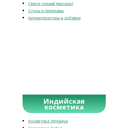
Смеси специй (масалы)
Соусы и приправы
Ароматизаторы и добавки
Индийская
косметика
Косметика Himalaya