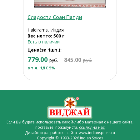
Сладости Соан Папди
Haldirams, Индия
Вес нетто: 500 г
Есть в наличии
Цена(за 1шт.):
779.00
845.00
руб.
руб.
в т.ч. НДС 5%
Если Вы будете использовать какой-либо материал с нашего сайта,
поставьте, пожалуйста,
ссылку на нас
Дизайн и разработка сайта www.indianspices.ru
Copyright © 1993-2026 Indian Spices