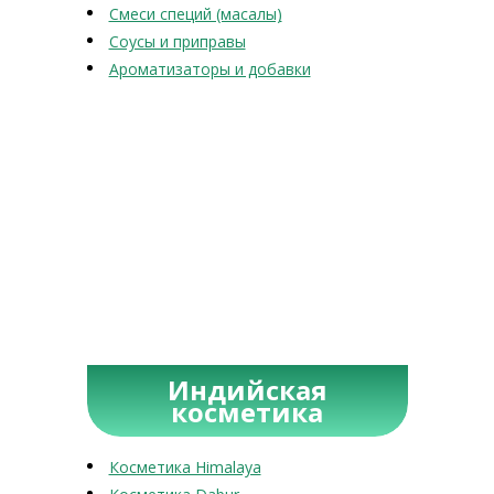
Смеси специй (масалы)
Соусы и приправы
Ароматизаторы и добавки
Индийская
косметика
Косметика Himalaya