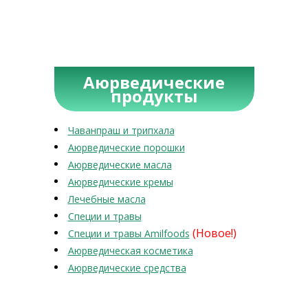
Аюрведические
продукты
Чаванпраш и трипхала
Аюрведические порошки
Аюрведические масла
Аюрведические кремы
Лечебные масла
Специи и травы
(Новое!)
Специи и травы Amilfoods
Аюрведическая косметика
Аюрведические средства