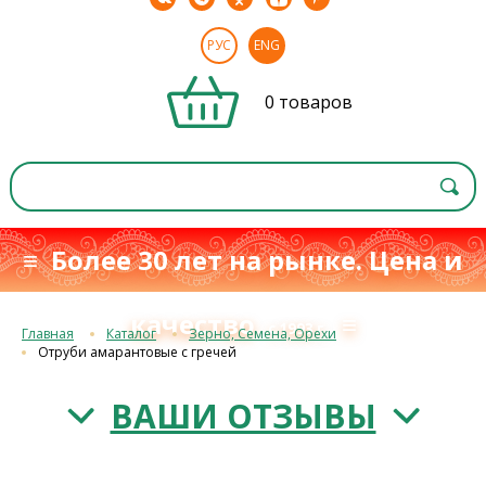
РУС
ENG
0 товаров
≡ Более 30 лет на рынке. Цена и
качество
≡
с 1993 г.
Главная
Каталог
Зерно, Семена, Орехи
Отруби амарантовые с гречей
ВАШИ ОТЗЫВЫ