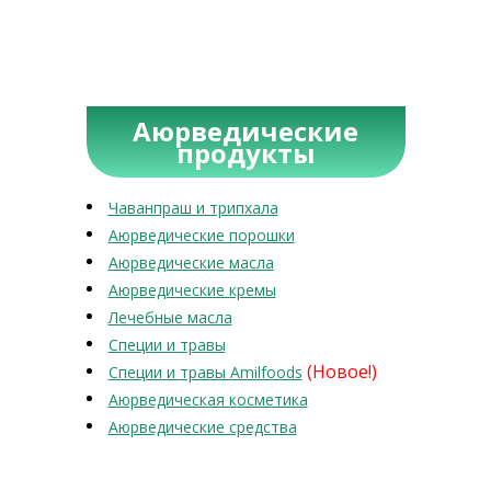
Аюрведические
продукты
Чаванпраш и трипхала
Аюрведические порошки
Аюрведические масла
Аюрведические кремы
Лечебные масла
Специи и травы
(Новое!)
Специи и травы Amilfoods
Аюрведическая косметика
Аюрведические средства