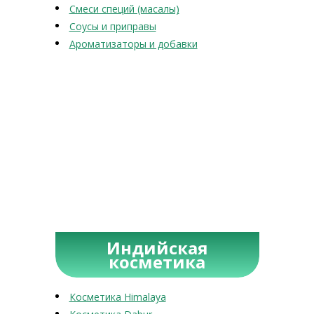
Смеси специй (масалы)
Соусы и приправы
Ароматизаторы и добавки
Индийская
косметика
Косметика Himalaya