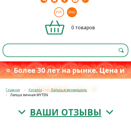
РУС
ENG
0 товаров
≡ Более 30 лет на рынке. Цена и
качество
≡
с 1993 г.
Главная
Каталог
Лапша и вермишель
Лапша яичная MYTEN
ВАШИ ОТЗЫВЫ