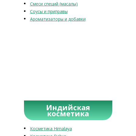
Смеси специй (масалы)
Соусы и приправы
Ароматизаторы и добавки
Индийская
косметика
Косметика Himalaya