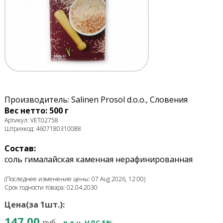
Производитель: Salinen Prosol d.o.o., Словения
Вес нетто: 500 г
Артикул: VET02758
Штрихкод: 4607180310088
Состав:
соль гималайская каменная нерафинированная
(Последнее изменение цены: 07 Aug 2026, 12:00)
Срок годности товара: 02.04.2030
Цена(за 1шт.):
147.00
руб.
в т.ч. НДС 5%