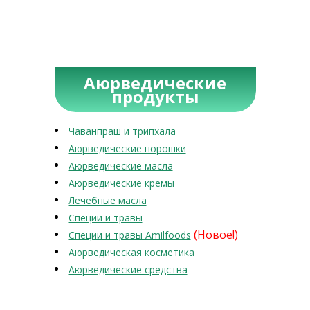
Аюрведические
продукты
Чаванпраш и трипхала
Аюрведические порошки
Аюрведические масла
Аюрведические кремы
Лечебные масла
Специи и травы
(Новое!)
Специи и травы Amilfoods
Аюрведическая косметика
Аюрведические средства