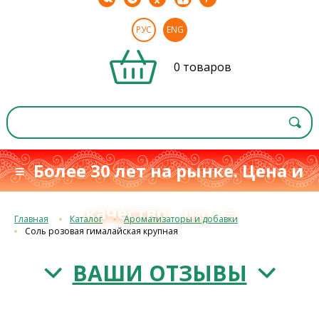
РУС
ENG
0 товаров
≡ Более 30 лет на рынке. Цена и
качество
≡
с 1993 г.
Главная
Каталог
Ароматизаторы и добавки
Соль розовая гималайская крупная
ВАШИ ОТЗЫВЫ