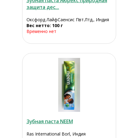
Зубная паста Аюрекс природная
защита дес...
Оксфорд ЛайфСаенсис Пвт.Лтд., Индия
Вес нетто: 100 г
Временно нет
Зубная паста NEEM
Ras International Borl, Индия