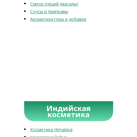
Смеси специй (масалы)
Соусы и приправы
Ароматизаторы и добавки
Индийская
косметика
Косметика Himalaya