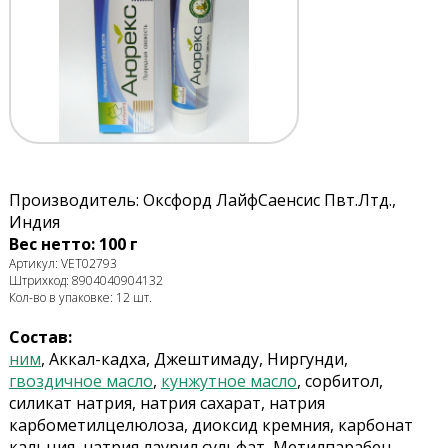
Производитель: Оксфорд ЛайфСаенсис Пвт.Лтд.,
Индия
Вес нетто: 100 г
Артикул: VET02793
Штрихкод: 8904040904132
Кол-во в упаковке: 12 шт.
Состав:
ним
, Аккал-кадха, Джештимаду, Ниргунди,
гвоздичное масло
,
кунжутное масло
, сорбитол,
силикат натрия, натрия сахарат, натрия
карбометилцелюлоза, диоксид кремния, карбонат
кальция, натрия лаурил сульфат, Метилпарабен,