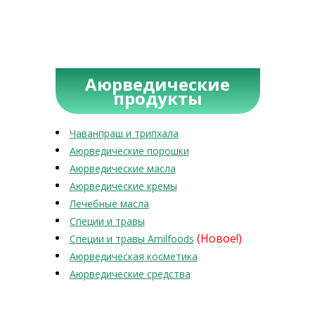
Аюрведические
продукты
Чаванпраш и трипхала
Аюрведические порошки
Аюрведические масла
Аюрведические кремы
Лечебные масла
Специи и травы
(Новое!)
Специи и травы Amilfoods
Аюрведическая косметика
Аюрведические средства