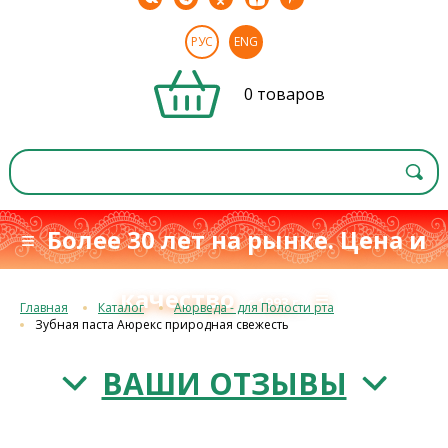
РУС
ENG
0 товаров
≡ Более 30 лет на рынке. Цена и
качество
≡
с 1993 г.
Главная
Каталог
Аюрведа - для Полости рта
Зубная паста Аюрекс природная свежесть
ВАШИ ОТЗЫВЫ