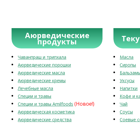
Аюрведические
Тек
продукты
Чаванпраш и трипхала
Масла
Аюрведические порошки
Сиропы
Аюрведические масла
Бальзам
Аюрведические кремы
Уксусы
Лечебные масла
Напитки
Специи и травы
Кофе и к
(Новое!)
Специи и травы Amilfoods
Чай
Аюрведическая косметика
Соусы
Аюрведические средства
Соевые с