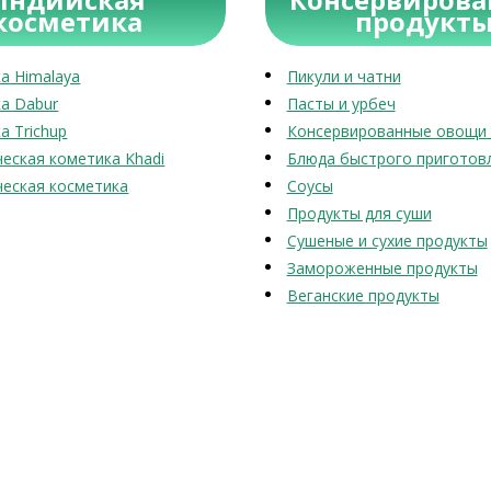
косметика
продукт
а Himalaya
Пикули и чатни
а Dabur
Пасты и урбеч
а Trichup
Консервированные овощи 
еская кометика Khadi
Блюда быстрого приготов
еская косметика
Соусы
Продукты для суши
Сушеные и сухие продукты
Замороженные продукты
Веганские продукты