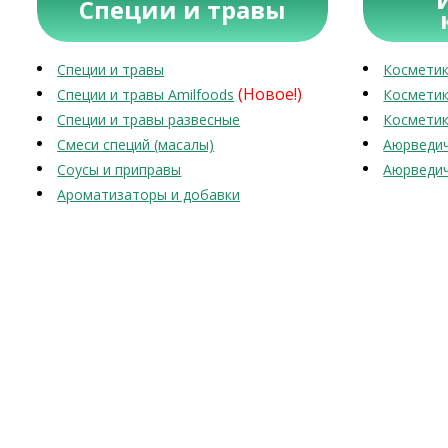
Специи и травы
Специи и травы
Косметик
(Новое!)
Специи и травы Amilfoods
Косметик
Специи и травы развесные
Косметик
Смеси специй (масалы)
Аюрведич
Соусы и приправы
Аюрведич
Ароматизаторы и добавки