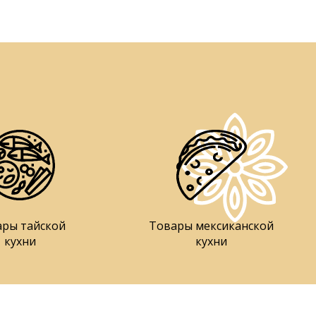
ары тайской
Товары мексиканской
кухни
кухни