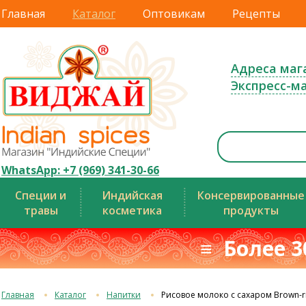
Главная
Каталог
Оптовикам
Рецепты
Адреса маг
Экспресс-м
WhatsApp: +7 (969) 341-30-66
Специи и
Индийская
Консервированные
травы
косметика
продукты
≡ Более 3
Главная
Каталог
Напитки
Рисовое молоко c сахаром Brown-ri