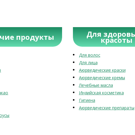
Для здоровь
учие продукты
красоты
Для волос
Для лица
ы
Аюрведические краски
Аюрведические кремы
Лечебные масла
акао
Индийская косметика
Гигиена
Аюрведические препараты
оусы