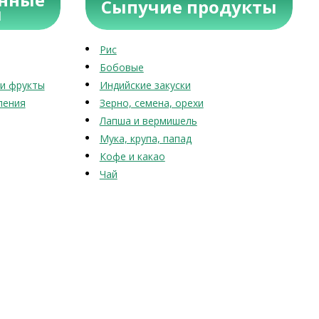
Сыпучие продукты
ы
Рис
Бобовые
и фрукты
Индийские закуски
ления
Зерно, семена, орехи
Лапша и вермишель
Мука, крупа, папад
Кофе и какао
Чай