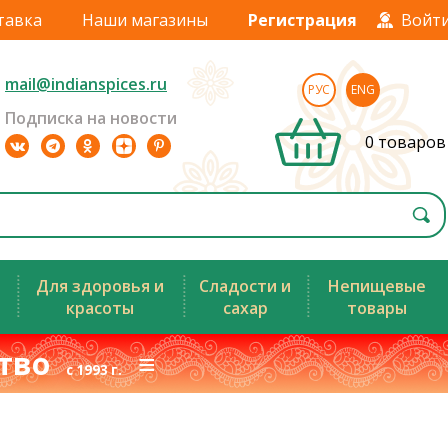
тавка
Наши магазины
Регистрация
Войт
mail@indianspices.ru
РУС
ENG
Подписка на новости
0 товаров
Для здоровья и
Сладости и
Непищевые
красоты
сахар
товары
ство
≡
с 1993 г.