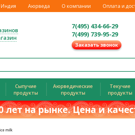
Индия
Аюрведа
О компании
Оплата и дос
7(495) 434-66-29
азинов
7(499) 739-95-29
агазин
Заказать звонок
Сыпучие
Аюрведические
Текучие
продукты
продукты
продукты
0 лет на рынке. Цена и каче
ce milk