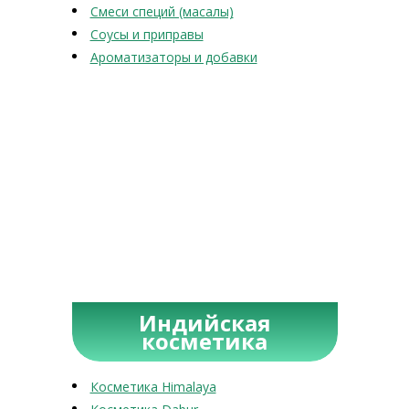
Смеси специй (масалы)
Соусы и приправы
Ароматизаторы и добавки
Индийская
косметика
Косметика Himalaya