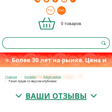
РУС
ENG
0 товаров
≡ Более 30 лет на рынке. Цена и
качество
≡
с 1993 г.
Главная
Каталог
Рахат-лукум
Рахат-лукум со вкусом клубники
ВАШИ ОТЗЫВЫ