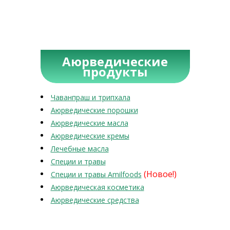
Аюрведические
продукты
Чаванпраш и трипхала
Аюрведические порошки
Аюрведические масла
Аюрведические кремы
Лечебные масла
Специи и травы
(Новое!)
Специи и травы Amilfoods
Аюрведическая косметика
Аюрведические средства