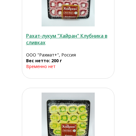
Рахат-лукум "Хайран" Клубника в
сливках
ООО "Рахмат+", Россия
Вес нетто: 200 г
Временно нет