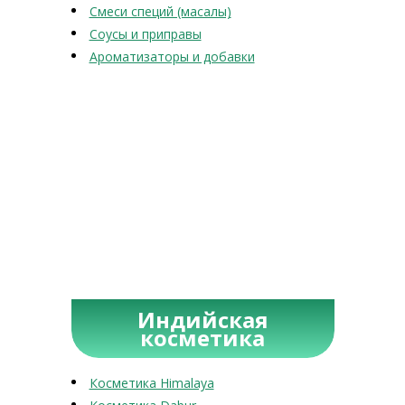
Смеси специй (масалы)
Соусы и приправы
Ароматизаторы и добавки
Индийская
косметика
Косметика Himalaya