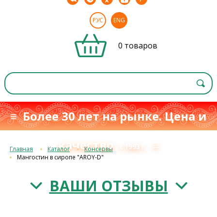
РУС
ENG
0 товаров
≡ Более 30 лет на рынке. Цена и
качество
≡
с 1993 г.
Главная
Каталог
Консервы
Мангостин в сиропе "AROY-D"
ВАШИ ОТЗЫВЫ