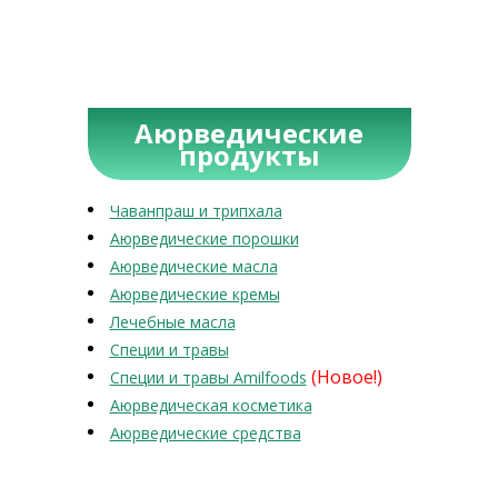
Аюрведические
продукты
Чаванпраш и трипхала
Аюрведические порошки
Аюрведические масла
Аюрведические кремы
Лечебные масла
Специи и травы
(Новое!)
Специи и травы Amilfoods
Аюрведическая косметика
Аюрведические средства