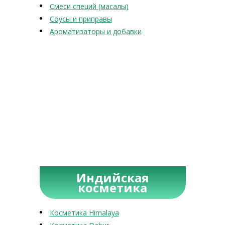
Смеси специй (масалы)
Соусы и приправы
Ароматизаторы и добавки
Индийская
косметика
Косметика Himalaya