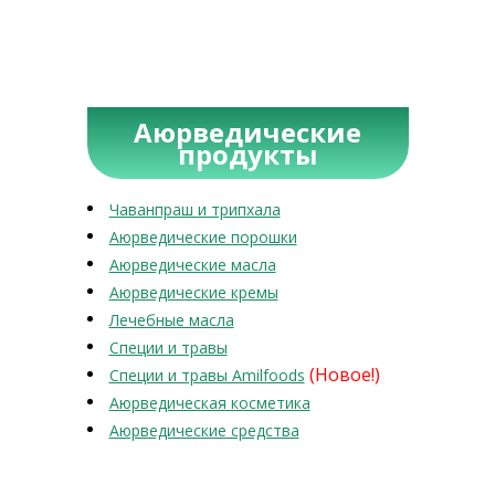
Аюрведические
продукты
Чаванпраш и трипхала
Аюрведические порошки
Аюрведические масла
Аюрведические кремы
Лечебные масла
Специи и травы
(Новое!)
Специи и травы Amilfoods
Аюрведическая косметика
Аюрведические средства