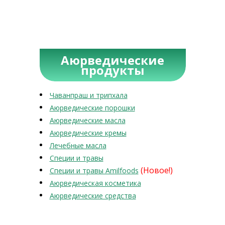
Аюрведические
продукты
Чаванпраш и трипхала
Аюрведические порошки
Аюрведические масла
Аюрведические кремы
Лечебные масла
Специи и травы
(Новое!)
Специи и травы Amilfoods
Аюрведическая косметика
Аюрведические средства