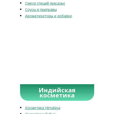
Смеси специй (масалы)
Соусы и приправы
Ароматизаторы и добавки
Индийская
косметика
Косметика Himalaya