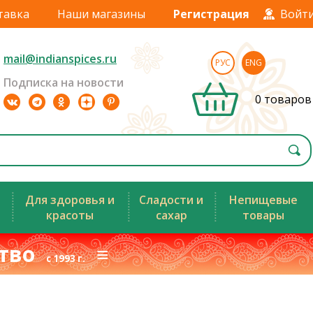
тавка
Наши магазины
Регистрация
Войт
mail@indianspices.ru
РУС
ENG
Подписка на новости
0 товаров
Для здоровья и
Сладости и
Непищевые
красоты
сахар
товары
ство
≡
с 1993 г.