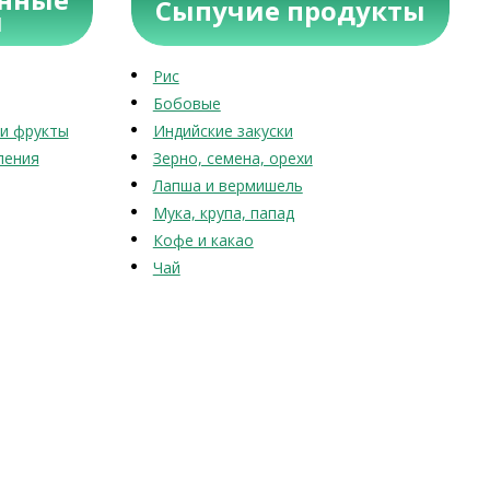
Сыпучие продукты
ы
Рис
Бобовые
и фрукты
Индийские закуски
ления
Зерно, семена, орехи
Лапша и вермишель
Мука, крупа, папад
Кофе и какао
Чай