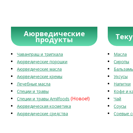
Аюрведические
Тек
продукты
Чаванпраш и трипхала
Масла
Аюрведические порошки
Сиропы
Аюрведические масла
Бальзам
Аюрведические кремы
Уксусы
Лечебные масла
Напитки
Специи и травы
Кофе и к
(Новое!)
Специи и травы Amilfoods
Чай
Аюрведическая косметика
Соусы
Аюрведические средства
Соевые с