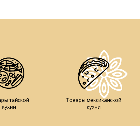
ары тайской
Товары мексиканской
кухни
кухни