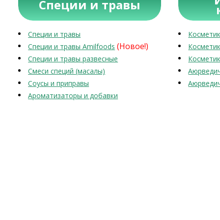
Специи и травы
Специи и травы
Косметик
(Новое!)
Специи и травы Amilfoods
Косметик
Специи и травы развесные
Косметик
Смеси специй (масалы)
Аюрведич
Соусы и приправы
Аюрведич
Ароматизаторы и добавки