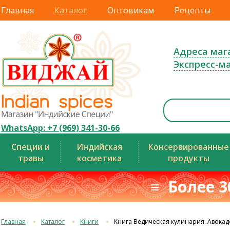
Главная
Каталог
Оптовикам
Рецепты
Адреса маг
Экспресс-м
WhatsApp: +7 (969) 341-30-66
Специи и
Индийская
Консервированные
травы
косметика
продукты
≡ Более 3
Главная
Каталог
Книги
Книга Ведическая кулинария. Авокад