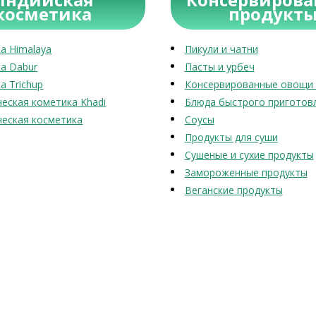
косметика
продукт
а Himalaya
Пикули и чатни
а Dabur
Пасты и урбеч
а Trichup
Консервированные овощи 
еская кометика Khadi
Блюда быстрого приготов
еская косметика
Соусы
Продукты для суши
Сушеные и сухие продукты
Замороженные продукты
Веганские продукты