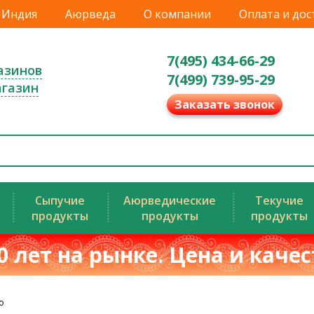
Индия
Аюрведа
О компании
Оплата и дос
7(495) 434-66-29
азинов
7(499) 739-95-29
агазин
Заказать звонок
Сыпучие
Аюрведические
Текучие
продукты
продукты
продукты
0 лет на рынке. Цена и каче
о