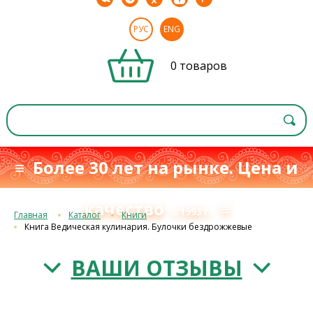
РУС
ENG
0 товаров
≡ Более 30 лет на рынке. Цена и
качество
≡
с 1993 г.
Главная
Каталог
Книги
Книга Ведическая кулинария. Булочки бездрожжевые
ВАШИ ОТЗЫВЫ