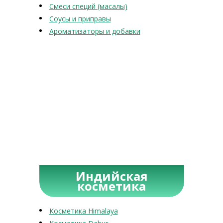
Смеси специй (масалы)
Соусы и приправы
Ароматизаторы и добавки
Индийская
косметика
Косметика Himalaya