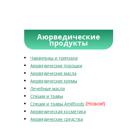
Аюрведические
продукты
Чаванпраш и трипхала
Аюрведические порошки
Аюрведические масла
Аюрведические кремы
Лечебные масла
Специи и травы
(Новое!)
Специи и травы Amilfoods
Аюрведическая косметика
Аюрведические средства