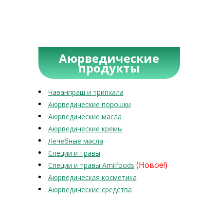
Аюрведические
продукты
Чаванпраш и трипхала
Аюрведические порошки
Аюрведические масла
Аюрведические кремы
Лечебные масла
Специи и травы
(Новое!)
Специи и травы Amilfoods
Аюрведическая косметика
Аюрведические средства