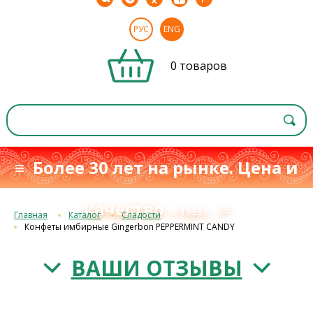
РУС
ENG
0 товаров
≡ Более 30 лет на рынке. Цена и
качество
≡
с 1993 г.
Главная
Каталог
Сладости
Конфеты имбирные Gingerbon PEPPERMINT CANDY
ВАШИ ОТЗЫВЫ