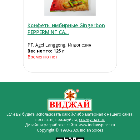
Конфеты имбирные Gingerbon
PEPPERMINT CA...
PT. Agel Langgeng, Индонезия
Вес нетто: 125 г
Временно нет
Если Вы будете использовать какой-либо материал с нашего сайта,
поставьте, пожалуйста,
ссылку на нас
Дизайн и разработка сайта www.indianspices.ru
Copyright © 1993-2026 Indian Spices