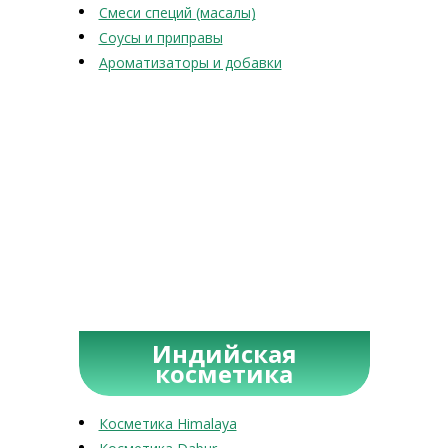
Смеси специй (масалы)
Соусы и приправы
Ароматизаторы и добавки
Индийская
косметика
Косметика Himalaya