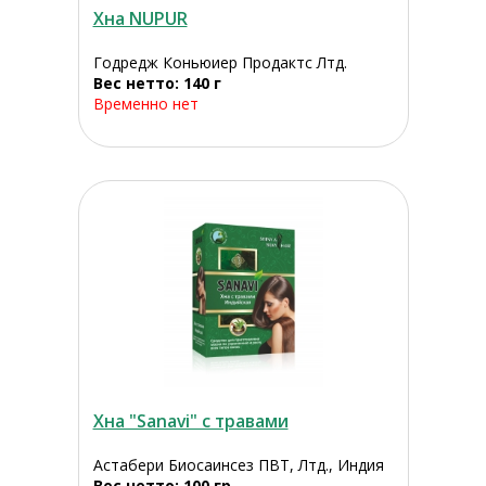
Хна NUPUR
Годредж Коньюиер Продактс Лтд.
Вес нетто: 140 г
Временно нет
Хна "Sanavi" с травами
Астабери Биосаинсез ПВТ, Лтд., Индия
Вес нетто: 100 гр.