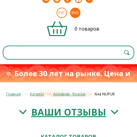
РУС
ENG
0 товаров
≡ Более 30 лет на рынке. Цена и
качество
≡
с 1993 г.
Главная
Каталог
Аюрведа - Краски
Хна NUPUR
ВАШИ ОТЗЫВЫ
КАТАЛОГ ТОВАРОВ