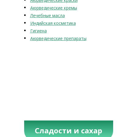
Аюрведические краски
Аюрведические кремы
Лечебные масла
Индийская косметика
Гигиена
Аюрведические препараты
Сладости и сахар