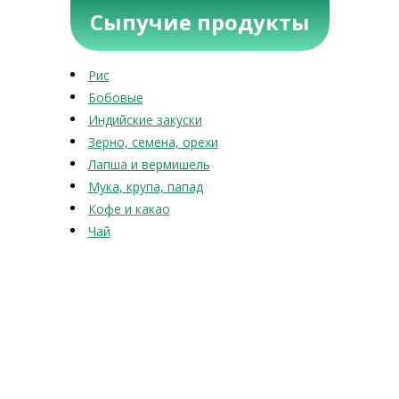
Сыпучие продукты
Рис
Бобовые
Индийские закуски
Зерно, семена, орехи
Лапша и вермишель
Мука, крупа, папад
Кофе и какао
Чай