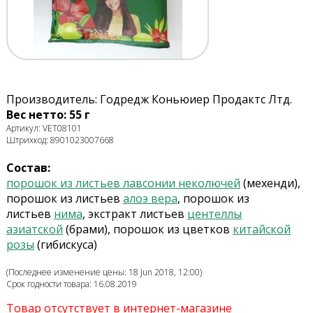
Производитель: Годредж Коньюиер Продактс Лтд.
Вес нетто: 55 г
Артикул: VET08101
Штрихкод: 8901023007668
Состав:
порошок из листьев лавсонии неколючей
(мехенди),
порошок из листьев
алоэ вера
, порошок из
листьев
нима
, экстракт листьев
центеллы
азиатской
(брами), порошок из цветков
китайской
розы
(гибискуса)
(Последнее изменение цены: 18 Jun 2018, 12:00)
Срок годности товара: 16.08.2019
Товар отсутствует в интернет-магазине