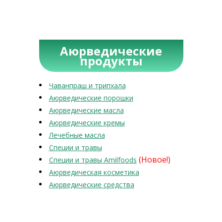
Аюрведические
продукты
Чаванпраш и трипхала
Аюрведические порошки
Аюрведические масла
Аюрведические кремы
Лечебные масла
Специи и травы
(Новое!)
Специи и травы Amilfoods
Аюрведическая косметика
Аюрведические средства