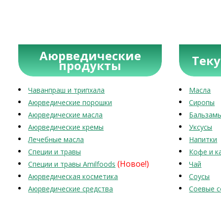
Аюрведические
Тек
продукты
Чаванпраш и трипхала
Масла
Аюрведические порошки
Сиропы
Аюрведические масла
Бальзам
Аюрведические кремы
Уксусы
Лечебные масла
Напитки
Специи и травы
Кофе и к
(Новое!)
Специи и травы Amilfoods
Чай
Аюрведическая косметика
Соусы
Аюрведические средства
Соевые с