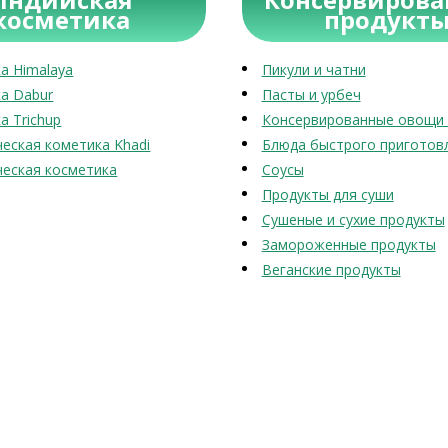
косметика
продукт
а Himalaya
Пикули и чатни
а Dabur
Пасты и урбеч
а Trichup
Консервированные овощи 
еская кометика Khadi
Блюда быстрого приготов
еская косметика
Соусы
Продукты для суши
Сушеные и сухие продукты
Замороженные продукты
Веганские продукты