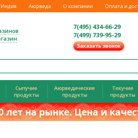
Индия
Аюрведа
О компании
Оплата и дос
7(495) 434-66-29
азинов
7(499) 739-95-29
агазин
Заказать звонок
Сыпучие
Аюрведические
Текучие
продукты
продукты
продукты
0 лет на рынке. Цена и каче