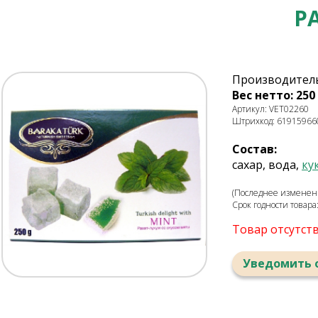
Р
Производитель:
Вес нетто: 250 
Артикул: VET02260
Штрихкод: 61915966
Состав:
сахар, вода,
ку
(Последнее изменени
Срок годности товара
Товар отсутст
Уведомить 