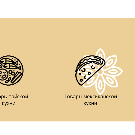
ары тайской
Товары мексиканской
кухни
кухни