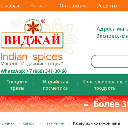
Главная
Каталог
Оптовикам
Рецепты
Адреса маг
Экспресс-м
WhatsApp: +7 (969) 341-30-66
Специи и
Индийская
Консервированные
травы
косметика
продукты
≡ Более 3
Главная
Каталог
Рахат-лукум
Рахат-лукум со вкусом мяты