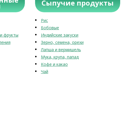
Сыпучие продукты
ы
Рис
Бобовые
и фрукты
Индийские закуски
ления
Зерно, семена, орехи
Лапша и вермишель
Мука, крупа, папад
Кофе и какао
Чай