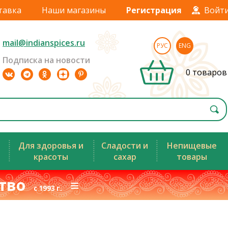
тавка
Наши магазины
Регистрация
Войт
mail@indianspices.ru
РУС
ENG
Подписка на новости
0 товаров
Для здоровья и
Сладости и
Непищевые
красоты
сахар
товары
ство
≡
с 1993 г.