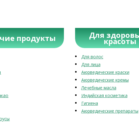
Для здоровь
учие продукты
красоты
Для волос
Для лица
ы
Аюрведические краски
Аюрведические кремы
Лечебные масла
акао
Индийская косметика
Гигиена
Аюрведические препараты
оусы