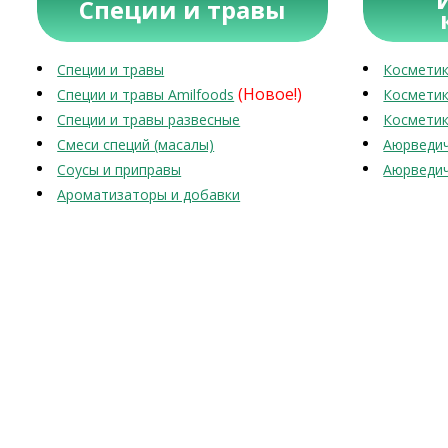
Специи и травы
Специи и травы
Косметик
(Новое!)
Специи и травы Amilfoods
Косметик
Специи и травы развесные
Косметик
Смеси специй (масалы)
Аюрведич
Соусы и приправы
Аюрведич
Ароматизаторы и добавки