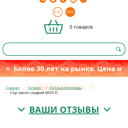
РУС
ENG
0 товаров
≡ Более 30 лет на рынке. Цена и
качество
≡
с 1993 г.
Главная
Каталог
Соусы и приправы
Соус кисло-сладкий AROY-D
ВАШИ ОТЗЫВЫ