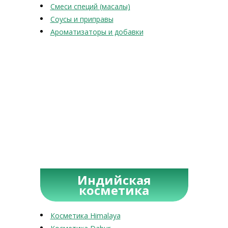
Смеси специй (масалы)
Соусы и приправы
Ароматизаторы и добавки
Индийская
косметика
Косметика Himalaya