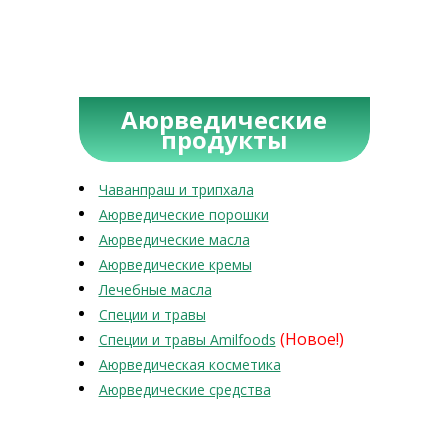
Аюрведические
продукты
Чаванпраш и трипхала
Аюрведические порошки
Аюрведические масла
Аюрведические кремы
Лечебные масла
Специи и травы
(Новое!)
Специи и травы Amilfoods
Аюрведическая косметика
Аюрведические средства