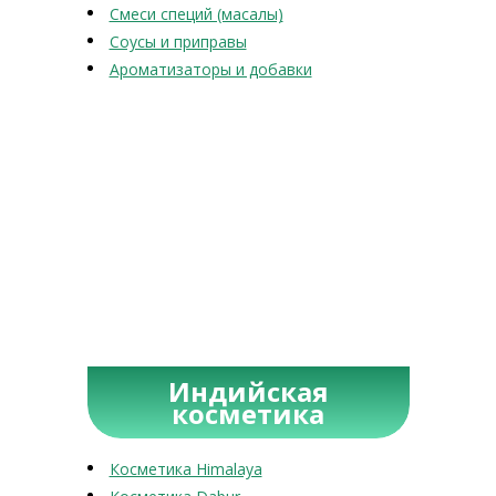
Смеси специй (масалы)
Соусы и приправы
Ароматизаторы и добавки
Индийская
косметика
Косметика Himalaya