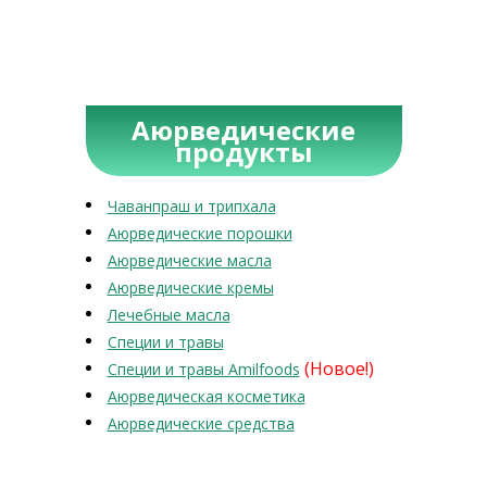
Аюрведические
продукты
Чаванпраш и трипхала
Аюрведические порошки
Аюрведические масла
Аюрведические кремы
Лечебные масла
Специи и травы
(Новое!)
Специи и травы Amilfoods
Аюрведическая косметика
Аюрведические средства