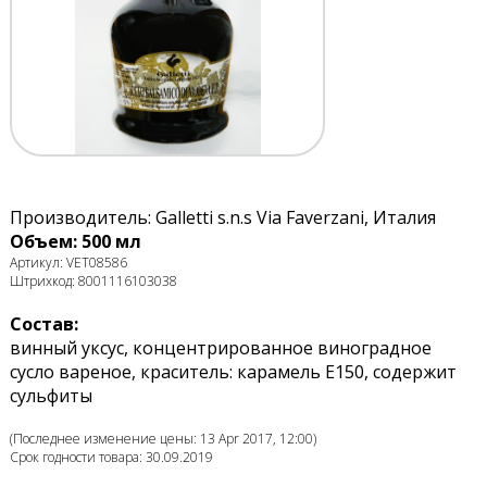
Производитель: Galletti s.n.s Via Faverzani, Италия
Объем: 500 мл
Артикул: VET08586
Штрихкод: 8001116103038
Состав:
винный уксус, концентрированное виноградное
сусло вареное, краситель: карамель Е150, содержит
сульфиты
(Последнее изменение цены: 13 Apr 2017, 12:00)
Срок годности товара: 30.09.2019