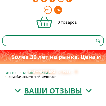
РУС
ENG
0 товаров
≡ Более 30 лет на рынке. Цена и
качество
≡
с 1993 г.
Главная
Каталог
Уксусы
Уксус бальзамический "Амполла"
ВАШИ ОТЗЫВЫ