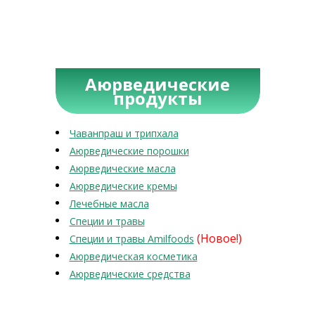
Аюрведические
продукты
Чаванпраш и трипхала
Аюрведические порошки
Аюрведические масла
Аюрведические кремы
Лечебные масла
Специи и травы
(Новое!)
Специи и травы Amilfoods
Аюрведическая косметика
Аюрведические средства