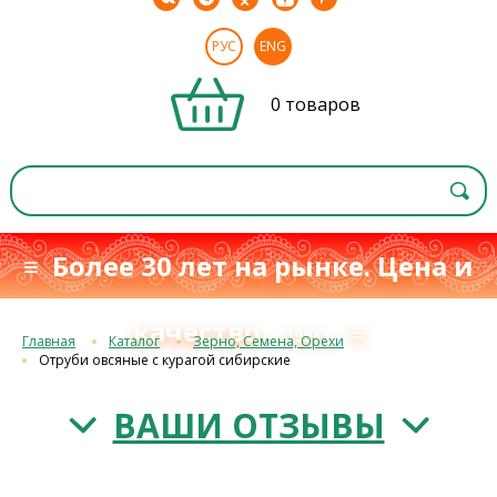
РУС
ENG
0 товаров
≡ Более 30 лет на рынке. Цена и
качество
≡
с 1993 г.
Главная
Каталог
Зерно, Семена, Орехи
Отруби овсяные с курагой сибирские
ВАШИ ОТЗЫВЫ