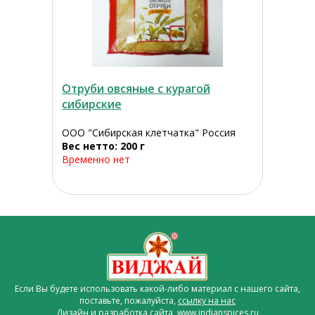
Отруби овсяные с курагой
сибирские
ООО "Сибирская клетчатка" Россия
Вес нетто: 200 г
Временно нет
Если Вы будете использовать какой-либо материал с нашего сайта,
поставьте, пожалуйста,
ссылку на нас
Дизайн и разработка сайта www.indianspices.ru