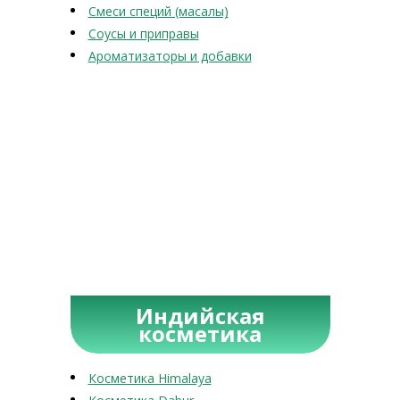
Смеси специй (масалы)
Соусы и приправы
Ароматизаторы и добавки
Индийская
косметика
Косметика Himalaya