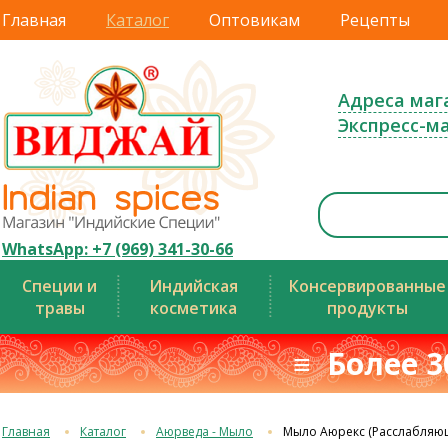
Главная
Каталог
Оптовикам
Рецепты
Адреса маг
Экспресс-м
WhatsApp: +7 (969) 341-30-66
Специи и
Индийская
Консервированные
травы
косметика
продукты
≡ Более 3
Главная
Каталог
Аюрведа - Мыло
Мыло Аюрекс (Расслабляю