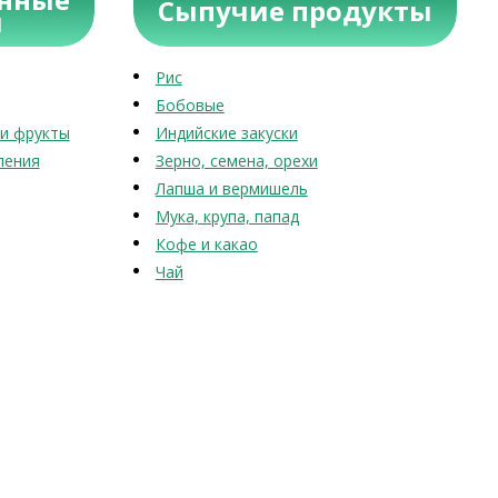
Сыпучие продукты
ы
Рис
Бобовые
и фрукты
Индийские закуски
ления
Зерно, семена, орехи
Лапша и вермишель
Мука, крупа, папад
Кофе и какао
Чай