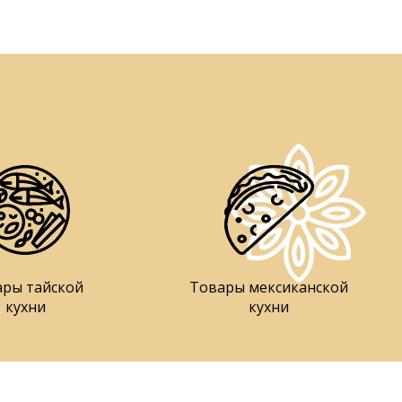
ары тайской
Товары мексиканской
кухни
кухни