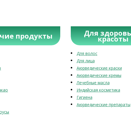
Для здоровь
учие продукты
красоты
Для волос
Для лица
ы
Аюрведические краски
Аюрведические кремы
Лечебные масла
акао
Индийская косметика
Гигиена
Аюрведические препараты
оусы