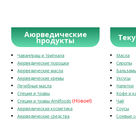
Аюрведические
Тек
продукты
Чаванпраш и трипхала
Масла
Аюрведические порошки
Сиропы
Аюрведические масла
Бальзам
Аюрведические кремы
Уксусы
Лечебные масла
Напитки
Специи и травы
Кофе и к
(Новое!)
Специи и травы Amilfoods
Чай
Аюрведическая косметика
Соусы
Аюрведические средства
Соевые с