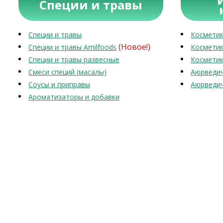
Специи и травы
Специи и травы
Косметик
(Новое!)
Специи и травы Amilfoods
Косметик
Специи и травы развесные
Косметик
Смеси специй (масалы)
Аюрведич
Соусы и приправы
Аюрведич
Ароматизаторы и добавки