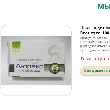
МЫ
Производитель
Вес нетто: 100 
Артикул: VET08632
Штрихкод: 89040409
(Последнее изменени
Срок годности товара
Товар отсутст
Уведомить 