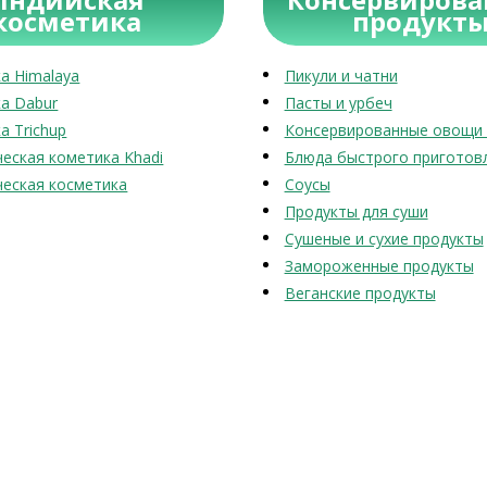
косметика
продукт
а Himalaya
Пикули и чатни
а Dabur
Пасты и урбеч
а Trichup
Консервированные овощи 
еская кометика Khadi
Блюда быстрого приготов
еская косметика
Соусы
Продукты для суши
Сушеные и сухие продукты
Замороженные продукты
Веганские продукты