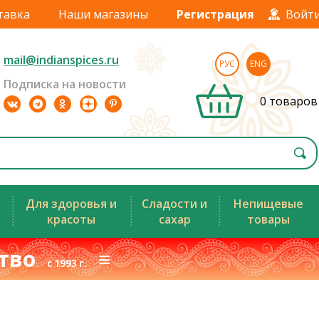
тавка
Наши магазины
Регистрация
Войт
mail@indianspices.ru
РУС
ENG
Подписка на новости
0 товаров
Для здоровья и
Сладости и
Непищевые
красоты
сахар
товары
ство
≡
с 1993 г.