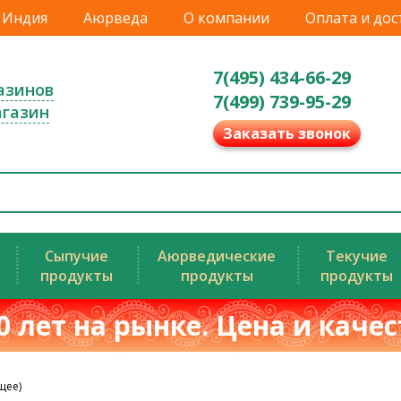
Индия
Аюрведа
О компании
Оплата и дос
7(495) 434-66-29
азинов
7(499) 739-95-29
агазин
Заказать звонок
Сыпучие
Аюрведические
Текучие
продукты
продукты
продукты
0 лет на рынке. Цена и каче
щее)