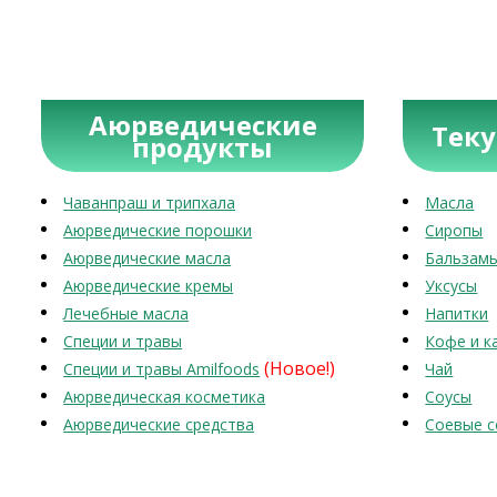
Аюрведические
Тек
продукты
Чаванпраш и трипхала
Масла
Аюрведические порошки
Сиропы
Аюрведические масла
Бальзам
Аюрведические кремы
Уксусы
Лечебные масла
Напитки
Специи и травы
Кофе и к
(Новое!)
Специи и травы Amilfoods
Чай
Аюрведическая косметика
Соусы
Аюрведические средства
Соевые с