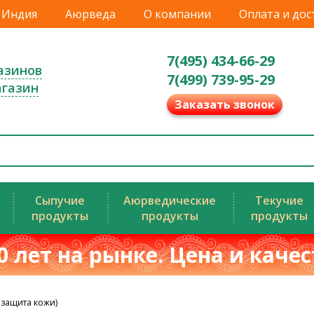
Индия
Аюрведа
О компании
Оплата и дос
7(495) 434-66-29
азинов
7(499) 739-95-29
агазин
Заказать звонок
Сыпучие
Аюрведические
Текучие
продукты
продукты
продукты
0 лет на рынке. Цена и каче
защита кожи)