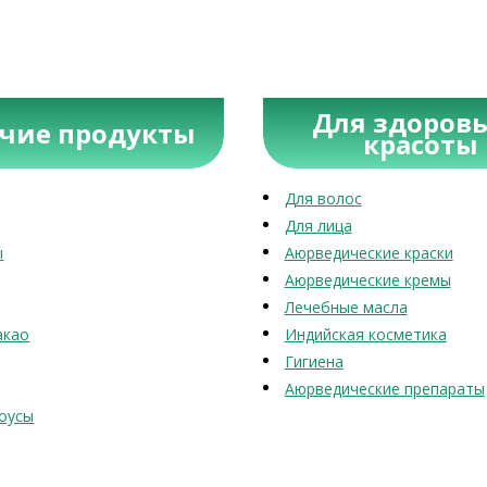
Для здоровь
учие продукты
красоты
Для волос
Для лица
ы
Аюрведические краски
Аюрведические кремы
Лечебные масла
акао
Индийская косметика
Гигиена
Аюрведические препараты
оусы