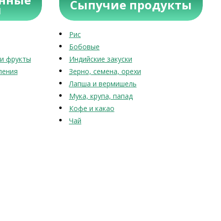
Сыпучие продукты
ы
Рис
Бобовые
и фрукты
Индийские закуски
ления
Зерно, семена, орехи
Лапша и вермишель
Мука, крупа, папад
Кофе и какао
Чай