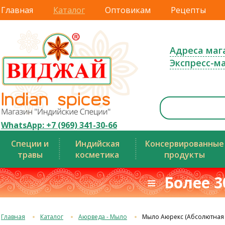
Главная
Каталог
Оптовикам
Рецепты
Адреса маг
Экспресс-м
WhatsApp: +7 (969) 341-30-66
Специи и
Индийская
Консервированные
травы
косметика
продукты
≡ Более 3
Главная
Каталог
Аюрведа - Мыло
Мыло Аюрекс (Абсолютная 