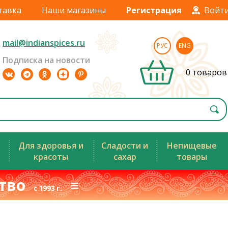
тавка
Наши магазины
Регистрация
Войт
mail@indianspices.ru
РУС
ENG
Подписка на новости
0 товаров
Для здоровья и
Сладости и
Непищевые
красоты
сахар
товары
ство
≡
с 1993 г.