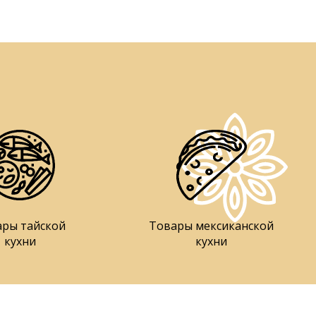
ары тайской
Товары мексиканской
кухни
кухни