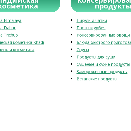
косметика
продукт
а Himalaya
Пикули и чатни
а Dabur
Пасты и урбеч
а Trichup
Консервированные овощи 
еская кометика Khadi
Блюда быстрого приготов
еская косметика
Соусы
Продукты для суши
Сушеные и сухие продукты
Замороженные продукты
Веганские продукты