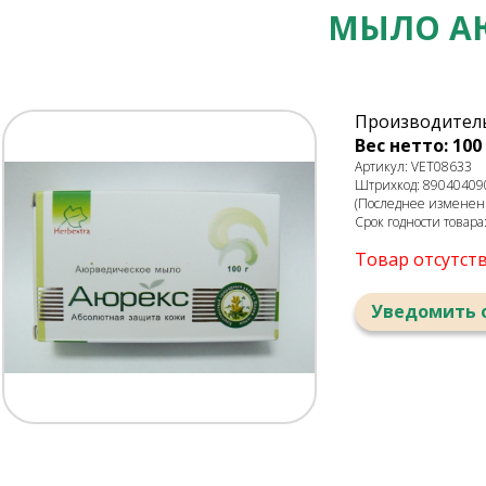
МЫЛО АЮ
Производитель
Вес нетто: 100 
Артикул: VET08633
Штрихкод: 89040409
(Последнее изменени
Срок годности товара
Товар отсутст
Уведомить 