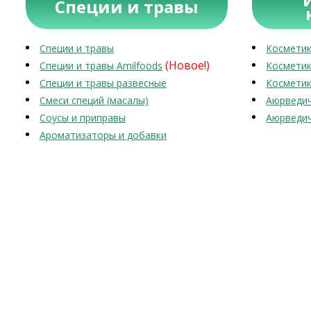
Специи и травы
Специи и травы
Косметик
(Новое!)
Специи и травы Amilfoods
Косметик
Специи и травы развесные
Косметик
Смеси специй (масалы)
Аюрведич
Соусы и приправы
Аюрведич
Ароматизаторы и добавки