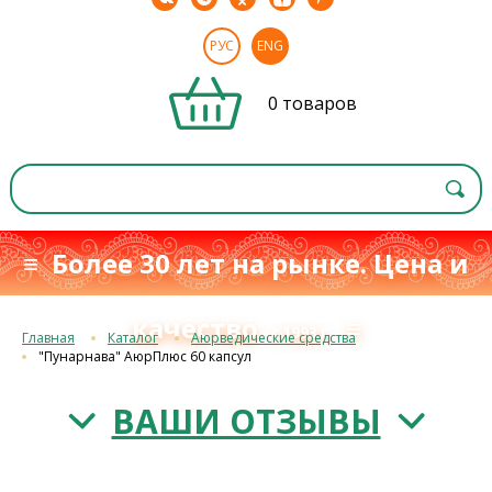
РУС
ENG
0 товаров
≡ Более 30 лет на рынке. Цена и
качество
≡
с 1993 г.
Главная
Каталог
Аюрведические средства
"Пунарнава" АюрПлюс 60 капсул
ВАШИ ОТЗЫВЫ