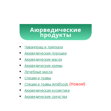
Аюрведические
продукты
Чаванпраш и трипхала
Аюрведические порошки
Аюрведические масла
Аюрведические кремы
Лечебные масла
Специи и травы
(Новое!)
Специи и травы Amilfoods
Аюрведическая косметика
Аюрведические средства