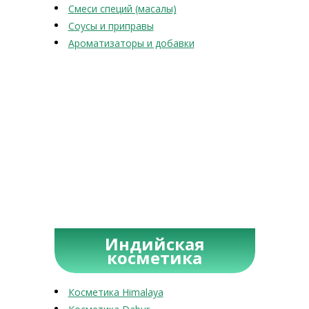
Смеси специй (масалы)
Соусы и приправы
Ароматизаторы и добавки
Индийская
косметика
Косметика Himalaya