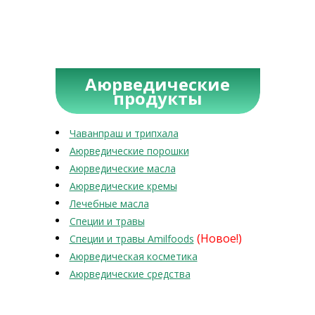
Аюрведические
продукты
Чаванпраш и трипхала
Аюрведические порошки
Аюрведические масла
Аюрведические кремы
Лечебные масла
Специи и травы
(Новое!)
Специи и травы Amilfoods
Аюрведическая косметика
Аюрведические средства