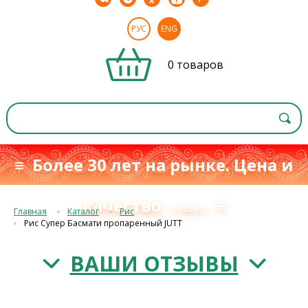
РУС
ENG
0 товаров
≡ Более 30 лет на рынке. Цена и
качество
≡
с 1993 г.
Главная
Каталог
Рис
Рис Супер Басмати пропаренный JUTT
ВАШИ ОТЗЫВЫ