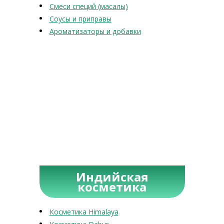
Смеси специй (масалы)
Соусы и приправы
Ароматизаторы и добавки
Индийская
косметика
Косметика Himalaya