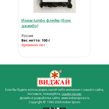
Изюм Jumbo флейм (блэк
джамбо)
Россия
Вес нетто: 100 г
Временно нет
Если Вы будете использовать какой-либо материал с нашего сайта,
поставьте, пожалуйста,
ссылку на нас
Дизайн и разработка сайта www.indianspices.ru
Copyright © 1993-2026 Indian Spices