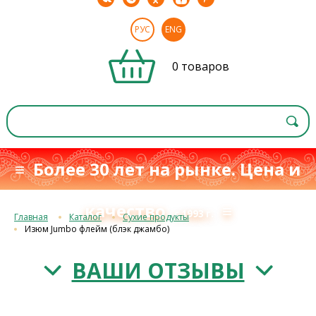
РУС
ENG
0 товаров
≡ Более 30 лет на рынке. Цена и
качество
≡
с 1993 г.
Главная
Каталог
Сухие продукты
Изюм Jumbo флейм (блэк джамбо)
ВАШИ ОТЗЫВЫ