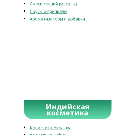
Смеси специй (масалы)
Соусы и приправы
Ароматизаторы и добавки
Индийская
косметика
Косметика Himalaya