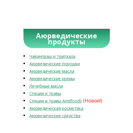
Аюрведические
продукты
Чаванпраш и трипхала
Аюрведические порошки
Аюрведические масла
Аюрведические кремы
Лечебные масла
Специи и травы
(Новое!)
Специи и травы Amilfoods
Аюрведическая косметика
Аюрведические средства