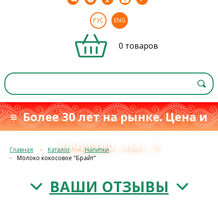
РУС
ENG
0 товаров
≡ Более 30 лет на рынке. Цена и
качество
≡
с 1993 г.
Главная
Каталог
Напитки
Молоко кокосовое "Брайт"
ВАШИ ОТЗЫВЫ