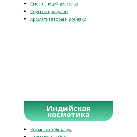
Смеси специй (масалы)
Соусы и приправы
Ароматизаторы и добавки
Индийская
косметика
Косметика Himalaya