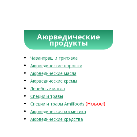
Аюрведические
продукты
Чаванпраш и трипхала
Аюрведические порошки
Аюрведические масла
Аюрведические кремы
Лечебные масла
Специи и травы
(Новое!)
Специи и травы Amilfoods
Аюрведическая косметика
Аюрведические средства