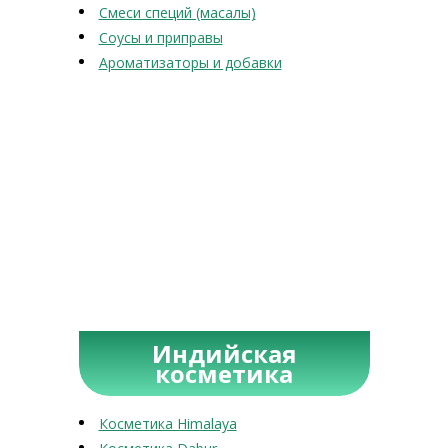
Смеси специй (масалы)
Соусы и приправы
Ароматизаторы и добавки
Индийская
косметика
Косметика Himalaya