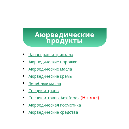
Аюрведические
продукты
Чаванпраш и трипхала
Аюрведические порошки
Аюрведические масла
Аюрведические кремы
Лечебные масла
Специи и травы
(Новое!)
Специи и травы Amilfoods
Аюрведическая косметика
Аюрведические средства