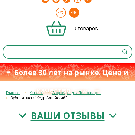
РУС
ENG
0 товаров
≡ Более 30 лет на рынке. Цена и
качество
≡
с 1993 г.
Главная
Каталог
Аюрведа - для Полости рта
Зубная паста "Кедр Алтайский"
ВАШИ ОТЗЫВЫ