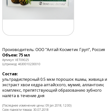
Производитель: ООО "Алтай Косметик Груп", Россия
Объем: 75 мл
Артикул: VET09025
Штрихкод: 4630010230010
Состав:
ультрадисперсный 0.5 мкм порошок яшмы, живица и
экстракт хвои кедра алтайского, мумиё, аллантоин;
комплекс, препятствующий образованию зубного
налёта в течение дня
(Последнее изменение цены: 09 Jan 2018, 12:00)
Срок годности товара: 30.07.2018