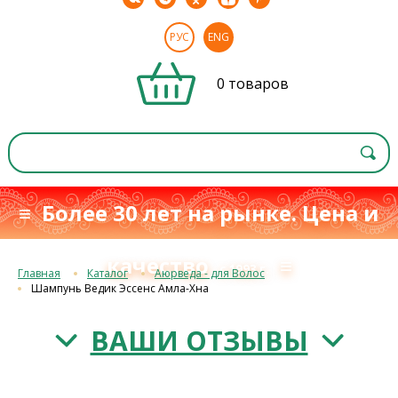
РУС
ENG
0 товаров
≡ Более 30 лет на рынке. Цена и
качество
≡
с 1993 г.
Главная
Каталог
Аюрведа - для Волос
Шампунь Ведик Эссенс Амла-Хна
ВАШИ ОТЗЫВЫ