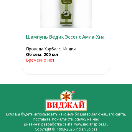
Шампунь Ведик Эссенс Амла-Хна
Проведа Хэрбалс, Индия
Объем: 200 мл
Временно нет
Если Вы будете использовать какой-либо материал с нашего сайта,
поставьте, пожалуйста,
ссылку на нас
Дизайн и разработка сайта www.indianspices.ru
Copyright © 1993-2026 Indian Spices