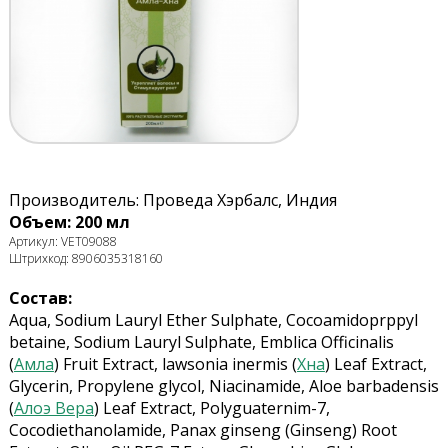
Производитель: Проведа Хэрбалс, Индия
Объем: 200 мл
Артикул: VET09088
Штрихкод: 8906035318160
Состав:
Aqua, Sodium Lauryl Ether Sulphate, Cocoamidoprppyl
betaine, Sodium Lauryl Sulphate,
Emblica Officinalis
(
Амла
) Fruit Extract, lawsonia inermis (
Хна
) Leaf Extract,
Glycerin, Propylene glycol, Niacinamide, Aloe barbadensis
(
Алоэ Вера
) Leaf Extract, Polyguaternim-7,
Cocodiethanolamide, Panax ginseng (Ginseng) Root