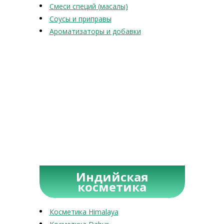
Смеси специй (масалы)
Соусы и приправы
Ароматизаторы и добавки
Индийская
косметика
Косметика Himalaya