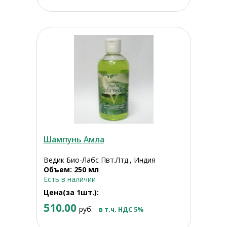
Шампунь Амла
Ведик Био-Лабс Пвт.Лтд., Индия
Объем: 250 мл
Есть в наличии
Цена(за 1шт.):
510.00
руб.
в т.ч. НДС 5%