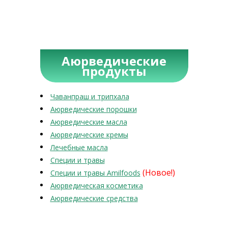
Аюрведические
продукты
Чаванпраш и трипхала
Аюрведические порошки
Аюрведические масла
Аюрведические кремы
Лечебные масла
Специи и травы
(Новое!)
Специи и травы Amilfoods
Аюрведическая косметика
Аюрведические средства