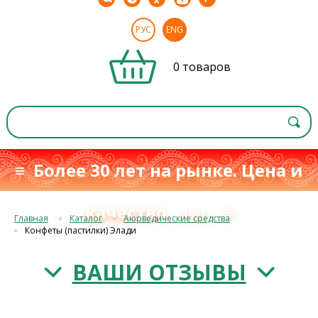
РУС
ENG
0 товаров
≡ Более 30 лет на рынке. Цена и
качество
≡
с 1993 г.
Главная
Каталог
Аюрведические средства
Конфеты (пастилки) Элади
ВАШИ ОТЗЫВЫ