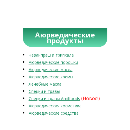
Аюрведические
продукты
Чаванпраш и трипхала
Аюрведические порошки
Аюрведические масла
Аюрведические кремы
Лечебные масла
Специи и травы
(Новое!)
Специи и травы Amilfoods
Аюрведическая косметика
Аюрведические средства