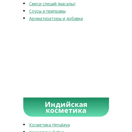
Смеси специй (масалы)
Соусы и приправы
Ароматизаторы и добавки
Индийская
косметика
Косметика Himalaya