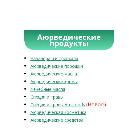
Аюрведические
продукты
Чаванпраш и трипхала
Аюрведические порошки
Аюрведические масла
Аюрведические кремы
Лечебные масла
Специи и травы
(Новое!)
Специи и травы Amilfoods
Аюрведическая косметика
Аюрведические средства