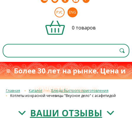
РУС
ENG
0 товаров
≡ Более 30 лет на рынке. Цена и
качество
≡
с 1993 г.
Главная
Каталог
Блюда быстрого приготовления
Котлеты из красной чечевицы "Вкусное дело" с асафетидой
ВАШИ ОТЗЫВЫ