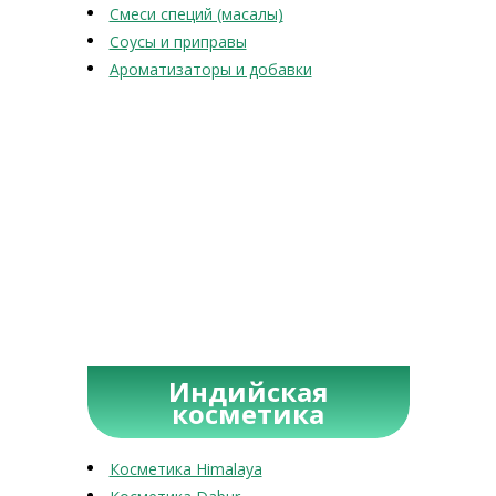
Смеси специй (масалы)
Соусы и приправы
Ароматизаторы и добавки
Индийская
косметика
Косметика Himalaya