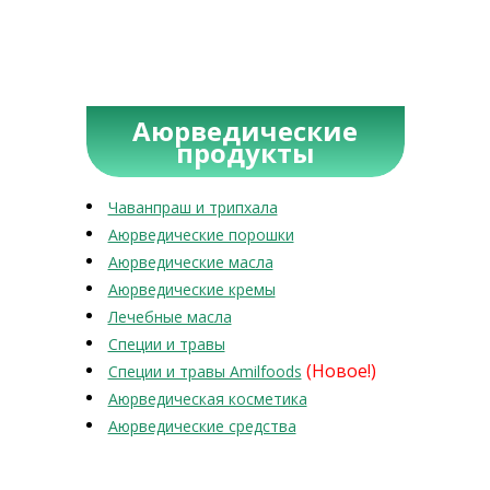
Аюрведические
продукты
Чаванпраш и трипхала
Аюрведические порошки
Аюрведические масла
Аюрведические кремы
Лечебные масла
Специи и травы
(Новое!)
Специи и травы Amilfoods
Аюрведическая косметика
Аюрведические средства