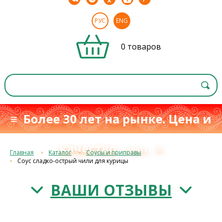
РУС
ENG
0 товаров
≡ Более 30 лет на рынке. Цена и
качество
≡
с 1993 г.
Главная
Каталог
Соусы и приправы
Соус сладко-острый чили для курицы
ВАШИ ОТЗЫВЫ