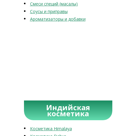
Смеси специй (масалы)
Соусы и приправы
Ароматизаторы и добавки
Индийская
косметика
Косметика Himalaya