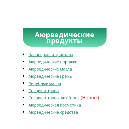
Аюрведические
продукты
Чаванпраш и трипхала
Аюрведические порошки
Аюрведические масла
Аюрведические кремы
Лечебные масла
Специи и травы
(Новое!)
Специи и травы Amilfoods
Аюрведическая косметика
Аюрведические средства