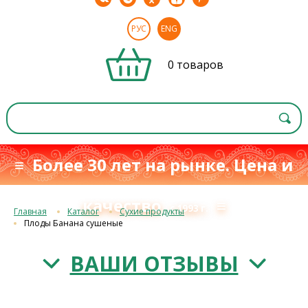
РУС
ENG
0 товаров
≡ Более 30 лет на рынке. Цена и
качество
≡
с 1993 г.
Главная
Каталог
Сухие продукты
Плоды Банана сушеные
ВАШИ ОТЗЫВЫ