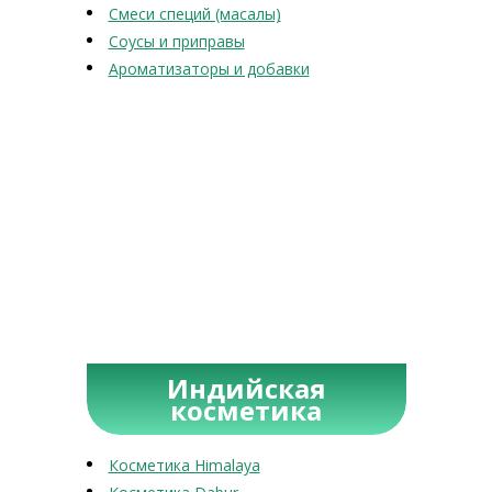
Смеси специй (масалы)
Соусы и приправы
Ароматизаторы и добавки
Индийская
косметика
Косметика Himalaya