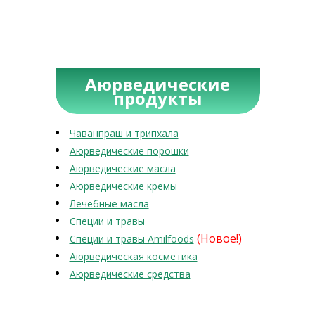
Аюрведические
продукты
Чаванпраш и трипхала
Аюрведические порошки
Аюрведические масла
Аюрведические кремы
Лечебные масла
Специи и травы
(Новое!)
Специи и травы Amilfoods
Аюрведическая косметика
Аюрведические средства