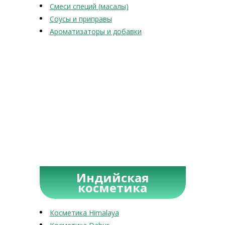
Смеси специй (масалы)
Соусы и приправы
Ароматизаторы и добавки
Индийская
косметика
Косметика Himalaya