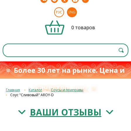
РУС
ENG
0 товаров
≡ Более 30 лет на рынке. Цена и
качество
≡
с 1993 г.
Главная
Каталог
Соусы и приправы
Соус "Сливовый" AROY-D
ВАШИ ОТЗЫВЫ