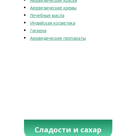
Аюрведические краски
Аюрведические кремы
Лечебные масла
Индийская косметика
Гигиена
Аюрведические препараты
Сладости и сахар