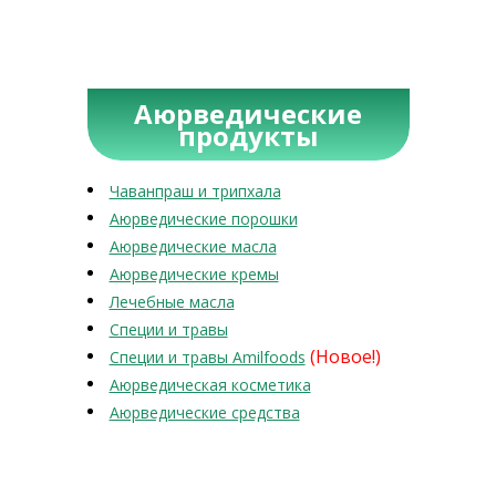
Аюрведические
продукты
Чаванпраш и трипхала
Аюрведические порошки
Аюрведические масла
Аюрведические кремы
Лечебные масла
Специи и травы
(Новое!)
Специи и травы Amilfoods
Аюрведическая косметика
Аюрведические средства