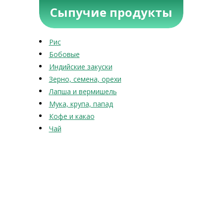
Сыпучие продукты
Рис
Бобовые
Индийские закуски
Зерно, семена, орехи
Лапша и вермишель
Мука, крупа, папад
Кофе и какао
Чай