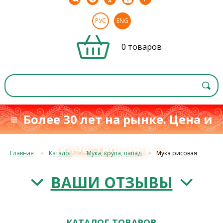
РУС
ENG
0 товаров
≡ Более 30 лет на рынке. Цена и
качество
≡
с 1993 г.
Главная
Каталог
Мука, крупа, папад
Мука рисовая
ВАШИ ОТЗЫВЫ
КАТАЛОГ ТОВАРОВ