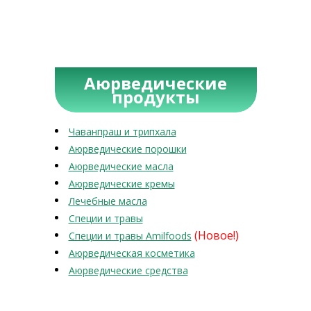
Аюрведические
продукты
Чаванпраш и трипхала
Аюрведические порошки
Аюрведические масла
Аюрведические кремы
Лечебные масла
Специи и травы
(Новое!)
Специи и травы Amilfoods
Аюрведическая косметика
Аюрведические средства