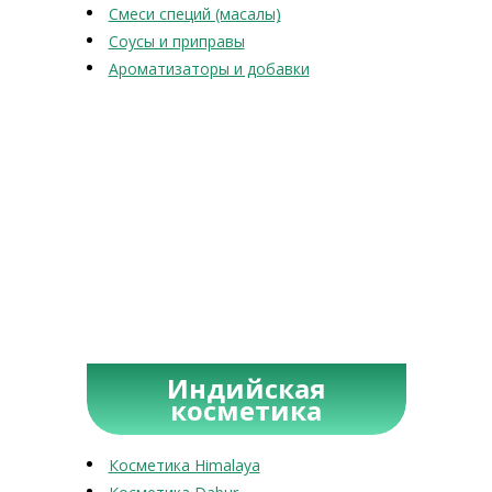
Смеси специй (масалы)
Соусы и приправы
Ароматизаторы и добавки
Индийская
косметика
Косметика Himalaya