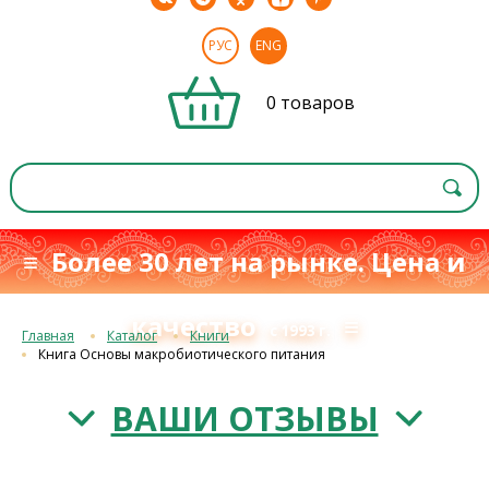
РУС
ENG
0 товаров
≡ Более 30 лет на рынке. Цена и
качество
≡
с 1993 г.
Главная
Каталог
Книги
Книга Основы макробиотического питания
ВАШИ ОТЗЫВЫ