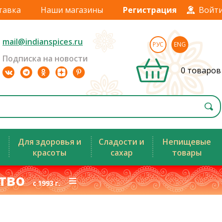
тавка
Наши магазины
Регистрация
Войт
mail@indianspices.ru
РУС
ENG
Подписка на новости
0 товаров
Для здоровья и
Сладости и
Непищевые
красоты
сахар
товары
ство
≡
с 1993 г.