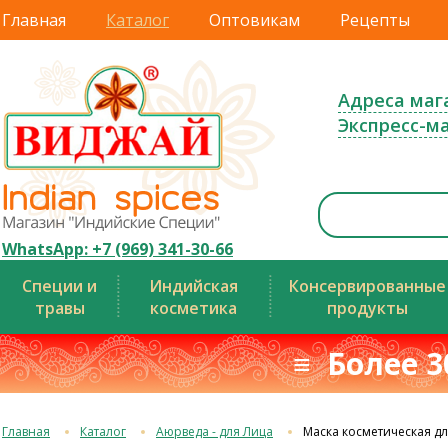
Главная
Каталог
Оптовикам
Рецепты
Адреса маг
Экспресс-м
WhatsApp: +7 (969) 341-30-66
Специи и
Индийская
Консервированные
травы
косметика
продукты
≡ Более 3
Главная
Каталог
Аюрведа - для Лица
Маска косметическая дл