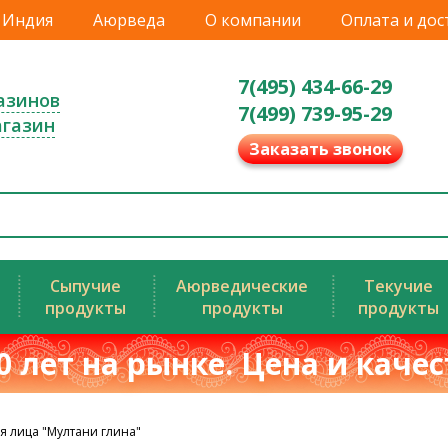
Индия
Аюрведа
О компании
Оплата и дос
7(495) 434-66-29
азинов
7(499) 739-95-29
агазин
Заказать звонок
Сыпучие
Аюрведические
Текучие
продукты
продукты
продукты
0 лет на рынке. Цена и каче
я лица "Мултани глина"