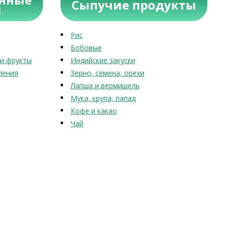
Сыпучие продукты
ы
Рис
Бобовые
и фрукты
Индийские закуски
ления
Зерно, семена, орехи
Лапша и вермишель
Мука, крупа, папад
Кофе и какао
Чай