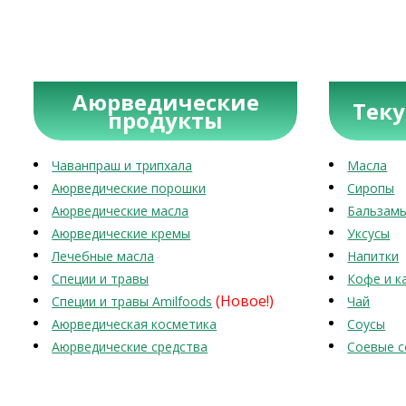
Аюрведические
Тек
продукты
Чаванпраш и трипхала
Масла
Аюрведические порошки
Сиропы
Аюрведические масла
Бальзам
Аюрведические кремы
Уксусы
Лечебные масла
Напитки
Специи и травы
Кофе и к
(Новое!)
Специи и травы Amilfoods
Чай
Аюрведическая косметика
Соусы
Аюрведические средства
Соевые с