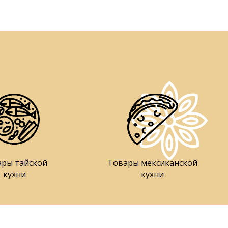
ары тайской
Товары мексиканской
кухни
кухни