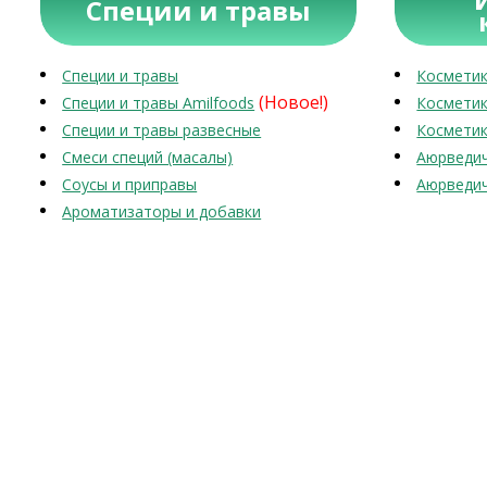
Специи и травы
Специи и травы
Косметик
(Новое!)
Специи и травы Amilfoods
Косметик
Специи и травы развесные
Косметик
Смеси специй (масалы)
Аюрведич
Соусы и приправы
Аюрведич
Ароматизаторы и добавки