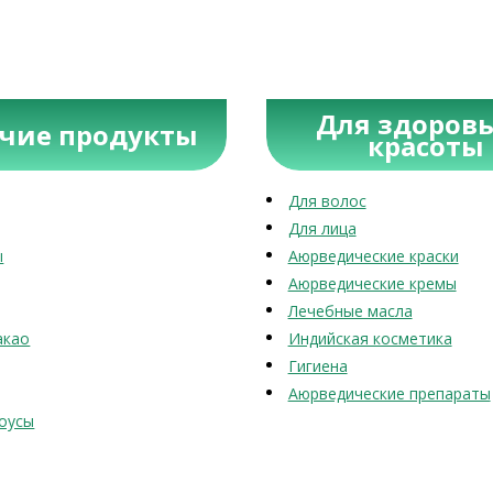
Для здоровь
учие продукты
красоты
Для волос
Для лица
ы
Аюрведические краски
Аюрведические кремы
Лечебные масла
акао
Индийская косметика
Гигиена
Аюрведические препараты
оусы