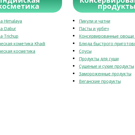
косметика
продукт
а Himalaya
Пикули и чатни
а Dabur
Пасты и урбеч
а Trichup
Консервированные овощи 
еская кометика Khadi
Блюда быстрого приготов
еская косметика
Соусы
Продукты для суши
Сушеные и сухие продукты
Замороженные продукты
Веганские продукты