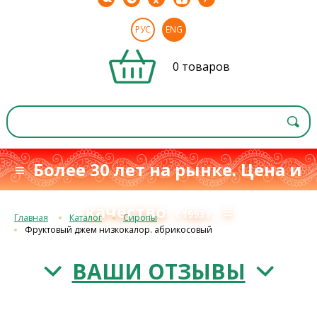
РУС
ENG
0 товаров
≡ Более 30 лет на рынке. Цена и
качество
≡
с 1993 г.
Главная
Каталог
Сиропы
Фруктовый джем низкокалор. абрикосовый
ВАШИ ОТЗЫВЫ